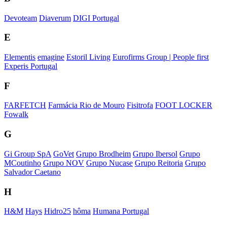
Devoteam
Diaverum
DIGI Portugal
E
Elementis
emagine
Estoril Living
Eurofirms Group | People first
Experis Portugal
F
FARFETCH
Farmácia Rio de Mouro
Fisitrofa
FOOT LOCKER
Fowalk
G
Gi Group SpA
GoVet
Grupo Brodheim
Grupo Ibersol
Grupo
MCoutinho
Grupo NOV
Grupo Nucase
Grupo Reitoria
Grupo
Salvador Caetano
H
H&M
Hays
Hidro25
hôma
Humana Portugal