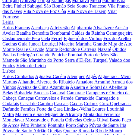
Gonçalo
Gouveia
Loriga
Manteigas
Marialva
Mêda
Paranhos da
Beira
Pinhel
Sabugal
São Romão
Seia
Souto
Trancoso
Vila Franca
das Naves
Vila Nova de Foz Côa
Vila Nova de Tazem
Vilar
Formoso
Leiria
A dos Francos
Alcobaça
Alfeizerão
Aljubarrota
Alvaiázere
Ansião
Avelar
Batalha
Benedita
Bombarral
Caldas da Rainha
Caranguejeira
Castanheira de Pera
Cela
Ferrel
Figueiró dos Vinhos
Foz do Arelho
Gaeiras
Guia
Juncal
Louriçal
Maceira
Marinha Grande
Mira de Aire
Monte Real e Carvide
Monte Redondo e Carreira
Nazaré
Óbidos
Pataias
Pedrógão Grande
Peniche
Pombal
Porto de Mós
São
Mamede
São Martinho do Porto
Serra d'El-Rei
Turquel
Valado dos
Frades
Vieira de Leiria
Lisboa
A dos Cunhados
Agualva-Cacém
Alenquer
Algés
Algueirão - Mem
Martins
Alhandra
Alverca do Ribatejo
Amadora
Arranhó
Arruda dos
Vinhos
Aveiras de Cima
Azambuja
Azueira e Sobral da Abelheira
Belas
Bobadela
Bucelas
Cadaval
Camarate
Campelos e Outeiro da
Cabeça
Caneças
Carcavelos e Parede
Carnaxide
Carregado e
Cadafais
Casal de Cambra
Cascais
Caxias
Colares
Cruz Quebrada -
Dafundo
Famões
Forte da Casa
Linda-a-Velha
Loures
Lourinhã
Mafra
Malveira e São Miguel de Alcainça
Moita dos Ferreiros
Montelavar
Moscavide e Portela
Odivelas
Oeiras
Olival Basto
Paço
de Arcos
Pêro Pinheiro
Pontinha
Porto Salvo
Póvoa de Santa Iria
Póvoa de Santo Adrião
Queijas
Queluz
Ramada
Rio de Mouro