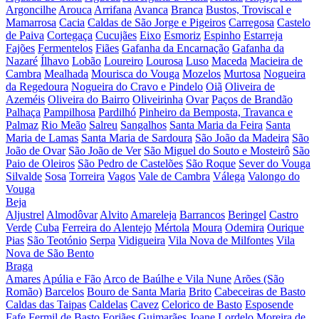
Argoncilhe
Arouca
Arrifana
Avanca
Branca
Bustos, Troviscal e
Mamarrosa
Cacia
Caldas de São Jorge e Pigeiros
Carregosa
Castelo
de Paiva
Cortegaça
Cucujães
Eixo
Esmoriz
Espinho
Estarreja
Fajões
Fermentelos
Fiães
Gafanha da Encarnação
Gafanha da
Nazaré
Ílhavo
Lobão
Loureiro
Lourosa
Luso
Maceda
Macieira de
Cambra
Mealhada
Mourisca do Vouga
Mozelos
Murtosa
Nogueira
da Regedoura
Nogueira do Cravo e Pindelo
Oiã
Oliveira de
Azeméis
Oliveira do Bairro
Oliveirinha
Ovar
Paços de Brandão
Palhaça
Pampilhosa
Pardilhó
Pinheiro da Bemposta, Travanca e
Palmaz
Rio Meão
Salreu
Sangalhos
Santa Maria da Feira
Santa
Maria de Lamas
Santa Maria de Sardoura
São João da Madeira
São
João de Ovar
São João de Ver
São Miguel do Souto e Mosteirô
São
Paio de Oleiros
São Pedro de Castelões
São Roque
Sever do Vouga
Silvalde
Sosa
Torreira
Vagos
Vale de Cambra
Válega
Valongo do
Vouga
Beja
Aljustrel
Almodôvar
Alvito
Amareleja
Barrancos
Beringel
Castro
Verde
Cuba
Ferreira do Alentejo
Mértola
Moura
Odemira
Ourique
Pias
São Teotónio
Serpa
Vidigueira
Vila Nova de Milfontes
Vila
Nova de São Bento
Braga
Amares
Apúlia e Fão
Arco de Baúlhe e Vila Nune
Arões (São
Romão)
Barcelos
Bouro de Santa Maria
Brito
Cabeceiras de Basto
Caldas das Taipas
Caldelas
Cavez
Celorico de Basto
Esposende
Fafe
Fermil de Basto
Forjães
Guimarães
Joane
Lordelo
Moreira de