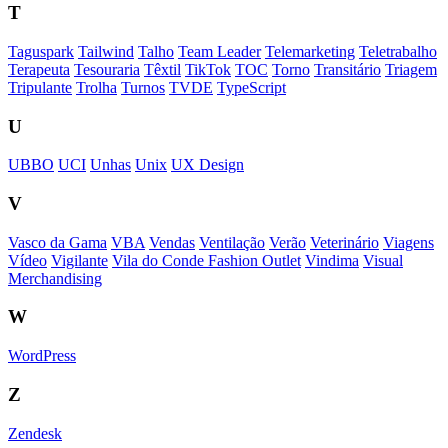
T
Taguspark
Tailwind
Talho
Team Leader
Telemarketing
Teletrabalho
Terapeuta
Tesouraria
Têxtil
TikTok
TOC
Torno
Transitário
Triagem
Tripulante
Trolha
Turnos
TVDE
TypeScript
U
UBBO
UCI
Unhas
Unix
UX Design
V
Vasco da Gama
VBA
Vendas
Ventilação
Verão
Veterinário
Viagens
Vídeo
Vigilante
Vila do Conde Fashion Outlet
Vindima
Visual
Merchandising
W
WordPress
Z
Zendesk