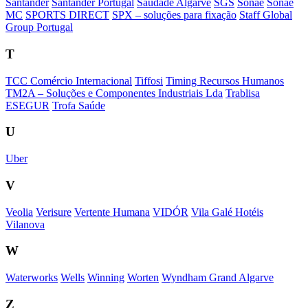
Santander
Santander Portugal
Saudade Algarve
SGS
Sonae
Sonae
MC
SPORTS DIRECT
SPX – soluções para fixação
Staff Global
Group Portugal
T
TCC Comércio Internacional
Tiffosi
Timing Recursos Humanos
TM2A – Soluções e Componentes Industriais Lda
Trablisa
ESEGUR
Trofa Saúde
U
Uber
V
Veolia
Verisure
Vertente Humana
VIDÓR
Vila Galé Hotéis
Vilanova
W
Waterworks
Wells
Winning
Worten
Wyndham Grand Algarve
Z