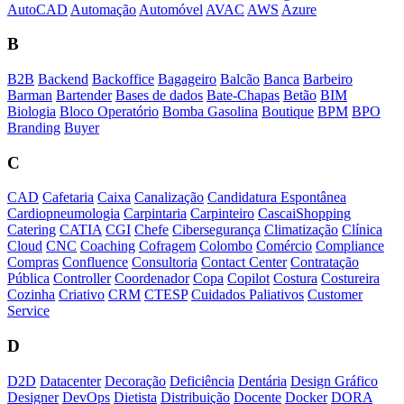
AutoCAD
Automação
Automóvel
AVAC
AWS
Azure
B
B2B
Backend
Backoffice
Bagageiro
Balcão
Banca
Barbeiro
Barman
Bartender
Bases de dados
Bate-Chapas
Betão
BIM
Biologia
Bloco Operatório
Bomba Gasolina
Boutique
BPM
BPO
Branding
Buyer
C
CAD
Cafetaria
Caixa
Canalização
Candidatura Espontânea
Cardiopneumologia
Carpintaria
Carpinteiro
CascaiShopping
Catering
CATIA
CGI
Chefe
Cibersegurança
Climatização
Clínica
Cloud
CNC
Coaching
Cofragem
Colombo
Comércio
Compliance
Compras
Confluence
Consultoria
Contact Center
Contratação
Pública
Controller
Coordenador
Copa
Copilot
Costura
Costureira
Cozinha
Criativo
CRM
CTESP
Cuidados Paliativos
Customer
Service
D
D2D
Datacenter
Decoração
Deficiência
Dentária
Design Gráfico
Designer
DevOps
Dietista
Distribuição
Docente
Docker
DORA