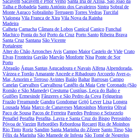
Sacavém
Sacavém e Prior Velho
Santa Iria de Azoia, São João da
Talha e Bobadela
Santo António dos Cavaleiros
Sintra
Sobral de
Monte Agraço
Sobralinho
Terrugem
Torres Vedras
Turcifal
Vialonga
Vila Franca de Xira
Vila Nova da Rainha
Madeira
Calheta
Camacha
Câmara de Lobos
Caniçal
Caniço
Funchal
Machico
Ponta do Sol
Porto da Cruz
Porto Santo
Ribeira Brava
Santa Cruz
Santana
São Vicente
Portalegre
Alter do Chão
Arronches
Avis
Campo Maior
Castelo de Vide
Crato
Elvas
Fronteira
Gavião
Marvão
Monforte
Nisa
Ponte de Sor
Porto
Abragão
Águas Santas
Aguçadoura e Navais
Alfena
Alpendorada,
Várzea e Torrão
Amarante
Ancede e Ribadouro
Arcozelo
Aver-o-
Mar, Amorim e Terroso
Avintes
Baião
Baltar
Barrosas
Campo
Canelas
Carvalhos
Carvalhosa
Castêlo da Maia
Cete
Coronado (São
Romão e São Mamede)
Crestuma
Custóias, Leça do Balio e
Guifões
Ermesinde
Fânzeres e São Pedro da Cova
Felgueiras
Frazão
Freamunde
Gandra
Gondomar
Grijó
Lever
Lixa
Longra
Lousada
Maia
Marco de Canaveses
Matosinhos
Moreira
Olival
Paço de Sousa
Paços de Ferreira
Paredes
Pedroso e Seixezelo
Penafiel
Perafita
Perafita, Lavra e Santa Cruz do Bispo
Perosinho
Póvoa de Varzim
Rebordões
Rebordosa
Recarei
Rio de Moinhos
Rio Tinto
Roriz
Sandim
Santa Marinha do Zêzere
Santo Tirso
São
Félix da Marinha
São Mamede de Infesta
São Tomé de Negrelos