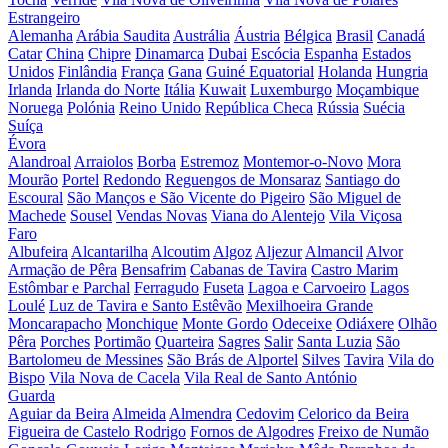
Estrangeiro
Alemanha
Arábia Saudita
Austrália
Áustria
Bélgica
Brasil
Canadá
Catar
China
Chipre
Dinamarca
Dubai
Escócia
Espanha
Estados
Unidos
Finlândia
França
Gana
Guiné Equatorial
Holanda
Hungria
Irlanda
Irlanda do Norte
Itália
Kuwait
Luxemburgo
Moçambique
Noruega
Polónia
Reino Unido
República Checa
Rússia
Suécia
Suíça
Évora
Alandroal
Arraiolos
Borba
Estremoz
Montemor-o-Novo
Mora
Mourão
Portel
Redondo
Reguengos de Monsaraz
Santiago do
Escoural
São Manços e São Vicente do Pigeiro
São Miguel de
Machede
Sousel
Vendas Novas
Viana do Alentejo
Vila Viçosa
Faro
Albufeira
Alcantarilha
Alcoutim
Algoz
Aljezur
Almancil
Alvor
Armação de Pêra
Bensafrim
Cabanas de Tavira
Castro Marim
Estômbar e Parchal
Ferragudo
Fuseta
Lagoa e Carvoeiro
Lagos
Loulé
Luz de Tavira e Santo Estêvão
Mexilhoeira Grande
Moncarapacho
Monchique
Monte Gordo
Odeceixe
Odiáxere
Olhão
Pêra
Porches
Portimão
Quarteira
Sagres
Salir
Santa Luzia
São
Bartolomeu de Messines
São Brás de Alportel
Silves
Tavira
Vila do
Bispo
Vila Nova de Cacela
Vila Real de Santo António
Guarda
Aguiar da Beira
Almeida
Almendra
Cedovim
Celorico da Beira
Figueira de Castelo Rodrigo
Fornos de Algodres
Freixo de Numão