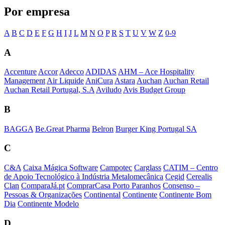
Por empresa
A
B
C
D
E
F
G
H
I
J
L
M
N
O
P
R
S
T
U
V
W
Z
0-9
A
Accenture
Accor
Adecco
ADIDAS
AHM – Ace Hospitality
Management
Air Liquide
AniCura
Astara
Auchan
Auchan Retail
Auchan Retail Portugal, S.A
Aviludo
Avis Budget Group
B
BAGGA
Be.Great Pharma
Belron
Burger King Portugal SA
C
C&A
Caixa Mágica Software
Campotec
Carglass
CATIM – Centro
de Apoio Tecnológico à Indústria Metalomecânica
Cegid
Cerealis
Clan
ComparaJá.pt
ComprarCasa Porto Paranhos
Consenso –
Pessoas & Organizações
Continental
Continente
Continente Bom
Dia
Continente Modelo
D