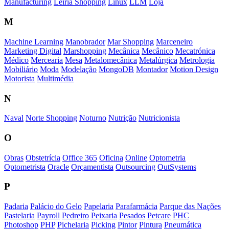
Manufacturing
Leiria Shopping
Linux
LLM
Loja
M
Machine Learning
Manobrador
Mar Shopping
Marceneiro
Marketing Digital
Marshopping
Mecânica
Mecânico
Mecatrónica
Médico
Mercearia
Mesa
Metalomecânica
Metalúrgica
Metrologia
Mobiliário
Moda
Modelação
MongoDB
Montador
Motion Design
Motorista
Multimédia
N
Naval
Norte Shopping
Noturno
Nutrição
Nutricionista
O
Obras
Obstetrícia
Office 365
Oficina
Online
Optometria
Optometrista
Oracle
Orçamentista
Outsourcing
OutSystems
P
Padaria
Palácio do Gelo
Papelaria
Parafarmácia
Parque das Nações
Pastelaria
Payroll
Pedreiro
Peixaria
Pesados
Petcare
PHC
Photoshop
PHP
Pichelaria
Picking
Pintor
Pintura
Pneumática