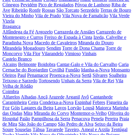
Cónegos
Pevidém
Pico de Regalados
Póvoa de Lanhoso
Riba de
Ave
Ribeirão
Ronfe
Rossas
São Torcato
Serzedelo
Terras de Bouro
Vieira do Minho
Vila de Prado
Vila Nova de Famalicão
Vila Verde
Vizela
Bragança
Alfândega da Fé
Argozelo
Carrazeda de Ansiães
Carrazedo de
Montenegro e Curros
Freixo de Espada à Cinta
Izeda, Calvelhe e
Paradinha Nova
Macedo de Cavaleiros
Miranda do Douro
Mirandela
Mogadouro
Sendim
Torre de Dona Chama
Torre de
Moncorvo
Vila Flor
Vilarandelo
Vimioso
Vinhais
Castelo Branco
Alcains
Belmonte
Boidobra
Cantar-Galo e Vila do Carvalho
Caria
Cernache do Bonjardim
Covilhã
Fundão
Idanha-a-Nova
Monsanto
Oleiros
Paul
Penamacor
Proença-a-Nova
Sertã
Silvares
Soalheira
Teixoso e Sarzedo
Tortosendo
Unhais da Serra
Vila de Rei
Vila
Velha de Ródão
Coimbra
Alfarelos
Alhadas
Ançã
Arazede
Arganil
Avô
Cantanhede
Carapinheira
Ceira
Condeixa-a-Nova
Espinhal
Febres
Figueira da
Foz
Góis
Lagares da Beira
Lavos
Lorvão
Lousã
Maiorca
Marinha
das Ondas
Mira
Miranda do Corvo
Montemor-o-Velho
Oliveira do
Hospital
Paião
Pampilhosa da Serra
Penacova
Penela
Pereira
Praia
de Mira
São João do Campo
São Pedro de Alva
Seixo da Beira
Soure
Souselas
Tábua
Tavarede
Taveiro, Ameal e Arzila
Tentúgal
Tocha
Verride
Vila Nova de Oliveirinha
Vila Nova de Poiares