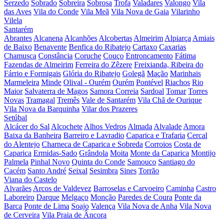
Serzedo
Sobrado
Sobreira
Sobrosa
Trofa
Valadares
Valongo
Vila
das Aves
Vila do Conde
Vila Meã
Vila Nova de Gaia
Vilarinho
Vilela
Santarém
Abrantes
Alcanena
Alcanhões
Alcobertas
Almeirim
Alpiarça
Amiais
de Baixo
Benavente
Benfica do Ribatejo
Cartaxo
Caxarias
Chamusca
Constância
Coruche
Couço
Entroncamento
Fátima
Fazendas de Almeirim
Ferreira do Zêzere
Freixianda, Ribeira do
Fárrio e Formigais
Glória do Ribatejo
Golegã
Mação
Marinhais
Marmeleira
Minde
Olival - Ourém
Ourém
Pontével
Riachos
Rio
Maior
Salvaterra de Magos
Samora Correia
Sardoal
Tomar
Torres
Novas
Tramagal
Tremês
Vale de Santarém
Vila Chã de Ourique
Vila Nova da Barquinha
Vilar dos Prazeres
Setúbal
Alcácer do Sal
Alcochete
Alhos Vedros
Almada
Alvalade
Amora
Baixa da Banheira
Barreiro e Lavradio
Caparica e Trafaria
Cercal
do Alentejo
Charneca de Caparica e Sobreda
Corroios
Costa de
Caparica
Ermidas-Sado
Grândola
Moita
Monte da Caparica
Montijo
Palmela
Pinhal Novo
Quinta do Conde
Samouco
Santiago do
Cacém
Santo André
Seixal
Sesimbra
Sines
Torrão
Viana do Castelo
Alvarães
Arcos de Valdevez
Barroselas e Carvoeiro
Caminha
Castro
Laboreiro
Darque
Melgaço
Monção
Paredes de Coura
Ponte da
Barca
Ponte de Lima
Soajo
Valença
Vila Nova de Anha
Vila Nova
de Cerveira
Vila Praia de Âncora