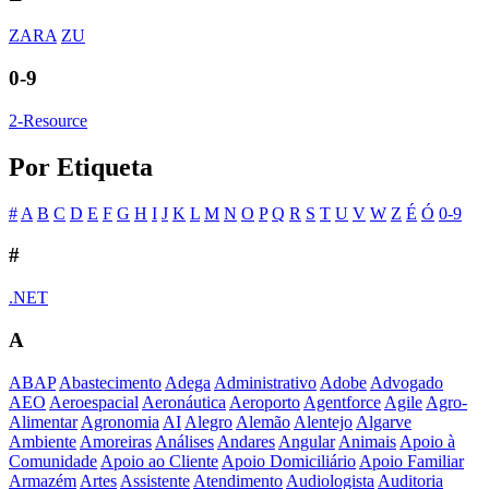
ZARA
ZU
0-9
2-Resource
Por Etiqueta
#
A
B
C
D
E
F
G
H
I
J
K
L
M
N
O
P
Q
R
S
T
U
V
W
Z
É
Ó
0-9
#
.NET
A
ABAP
Abastecimento
Adega
Administrativo
Adobe
Advogado
AEO
Aeroespacial
Aeronáutica
Aeroporto
Agentforce
Agile
Agro-
Alimentar
Agronomia
AI
Alegro
Alemão
Alentejo
Algarve
Ambiente
Amoreiras
Análises
Andares
Angular
Animais
Apoio à
Comunidade
Apoio ao Cliente
Apoio Domiciliário
Apoio Familiar
Armazém
Artes
Assistente
Atendimento
Audiologista
Auditoria