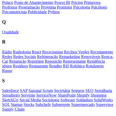
Polaco
Posto de Abastecimento
Power BI
Pricing
Primavera
Professor
Programação
Projetista
Promotor
Psicologia
Psicólogo
Psicomotricista
Publicidade
Python
Q
Qualidade
R
Rádio
Radiologia
React
Rececionista
Recibos Verdes
Recrutamento
Redes
Redes Sociais
Refrigeração
Remarketing
Renováveis
Rent-a-
Car
Reparação
Reporting
Reposição
Representante
Residência
sénior
Resíduos
Restaurante
Retalho
RH
Robótica
Rotulagem
Russo
S
Salesforce
SAP
Sazonal
Scrum
Secretária
Seguros
SEO
Serralharia
Serralheiro
Servente
ServiceNow
SharePoint
Shopify
Shopping
SketchUp
Social Media
Sociologia
Software
Soldadura
SolidWorks
SQL
Startup
Stocks
Subchefe
Subgerente
Supermercado
Supervisor
Supply Chain