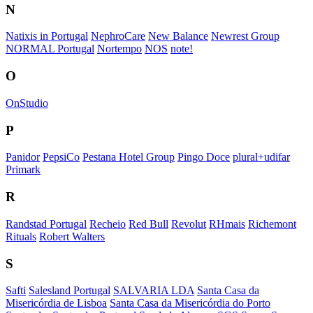
N
Natixis in Portugal
NephroCare
New Balance
Newrest Group
NORMAL Portugal
Nortempo
NOS
note!
O
OnStudio
P
Panidor
PepsiCo
Pestana Hotel Group
Pingo Doce
plural+udifar
Primark
R
Randstad Portugal
Recheio
Red Bull
Revolut
RHmais
Richemont
Rituals
Robert Walters
S
Safti
Salesland Portugal
SALVARIA LDA
Santa Casa da
Misericórdia de Lisboa
Santa Casa da Misericórdia do Porto