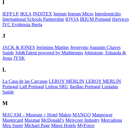
I
IEFP I.P.
IKEA
INDITEX
Inetum
Ingram Micro
Interdomicilio
International Schools Partnership
IQVIA
IRIUM Portugal
iServices
IVC Evidensia Iberia
J
JACK & JONES
Jerónimo Martins
Jeronymo
Joaquim Chaves
Saúde
Job&Talent powered by Multitempo
Johnstone, Eduarda &
Jesus
JYSK
L
La Casa de las Carcasas
LEROY MERLIN
LEROY MERLIN
Portugal
Lidl Portugal
Lisboa SRU
llaollao Portugal
Lusíadas
Saúde
M
MACAM – Museum + Hotel
Makro
MANGO
Manpower
Mastercard
Maxmat
McDonald’s
Meivcore Industry
Mercadona
Meu Super
Michael Page
Minor Hotels
MyForce