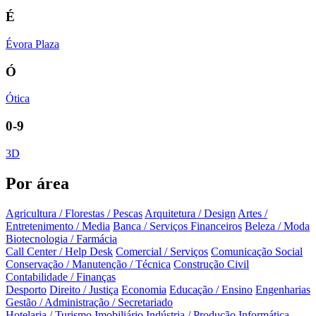
É
Évora Plaza
Ó
Ótica
0-9
3D
Por área
Agricultura / Florestas / Pescas
Arquitetura / Design
Artes /
Entretenimento / Media
Banca / Serviços Financeiros
Beleza / Moda
Biotecnologia / Farmácia
Call Center / Help Desk
Comercial / Serviços
Comunicação Social
Conservação / Manutenção / Técnica
Construção Civil
Contabilidade / Finanças
Desporto
Direito / Justiça
Economia
Educação / Ensino
Engenharias
Gestão / Administração / Secretariado
Hotelaria / Turismo
Imobiliário
Indústria / Produção
Informática