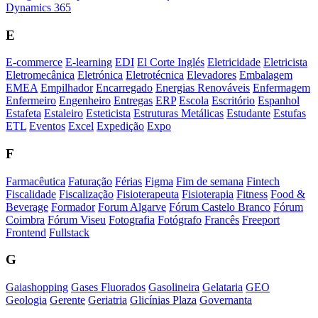
Dynamics 365
E
E-commerce
E-learning
EDI
El Corte Inglés
Eletricidade
Eletricista
Eletromecânica
Eletrónica
Eletrotécnica
Elevadores
Embalagem
EMEA
Empilhador
Encarregado
Energias Renováveis
Enfermagem
Enfermeiro
Engenheiro
Entregas
ERP
Escola
Escritório
Espanhol
Estafeta
Estaleiro
Esteticista
Estruturas Metálicas
Estudante
Estufas
ETL
Eventos
Excel
Expedição
Expo
F
Farmacêutica
Faturação
Férias
Figma
Fim de semana
Fintech
Fiscalidade
Fiscalização
Fisioterapeuta
Fisioterapia
Fitness
Food &
Beverage
Formador
Forum Algarve
Fórum Castelo Branco
Fórum
Coimbra
Fórum Viseu
Fotografia
Fotógrafo
Francês
Freeport
Frontend
Fullstack
G
Gaiashopping
Gases Fluorados
Gasolineira
Gelataria
GEO
Geologia
Gerente
Geriatria
Glicínias Plaza
Governanta