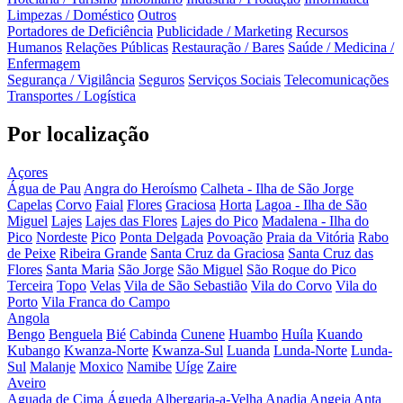
Limpezas / Doméstico
Outros
Portadores de Deficiência
Publicidade / Marketing
Recursos
Humanos
Relações Públicas
Restauração / Bares
Saúde / Medicina /
Enfermagem
Segurança / Vigilância
Seguros
Serviços Sociais
Telecomunicações
Transportes / Logística
Por localização
Açores
Água de Pau
Angra do Heroísmo
Calheta - Ilha de São Jorge
Capelas
Corvo
Faial
Flores
Graciosa
Horta
Lagoa - Ilha de São
Miguel
Lajes
Lajes das Flores
Lajes do Pico
Madalena - Ilha do
Pico
Nordeste
Pico
Ponta Delgada
Povoação
Praia da Vitória
Rabo
de Peixe
Ribeira Grande
Santa Cruz da Graciosa
Santa Cruz das
Flores
Santa Maria
São Jorge
São Miguel
São Roque do Pico
Terceira
Topo
Velas
Vila de São Sebastião
Vila do Corvo
Vila do
Porto
Vila Franca do Campo
Angola
Bengo
Benguela
Bié
Cabinda
Cunene
Huambo
Huíla
Kuando
Kubango
Kwanza-Norte
Kwanza-Sul
Luanda
Lunda-Norte
Lunda-
Sul
Malanje
Moxico
Namibe
Uíge
Zaire
Aveiro
Aguada de Cima
Águeda
Albergaria-a-Velha
Anadia
Angeja
Anta