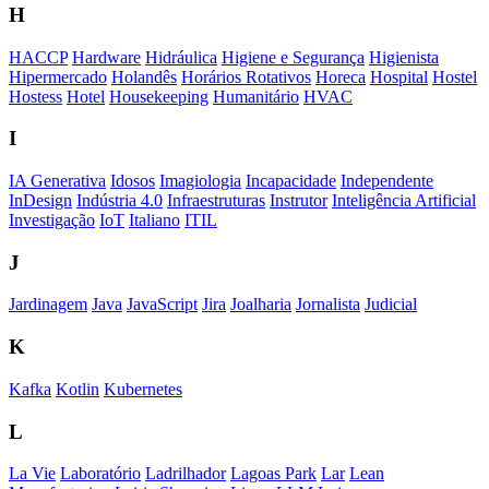
H
HACCP
Hardware
Hidráulica
Higiene e Segurança
Higienista
Hipermercado
Holandês
Horários Rotativos
Horeca
Hospital
Hostel
Hostess
Hotel
Housekeeping
Humanitário
HVAC
I
IA Generativa
Idosos
Imagiologia
Incapacidade
Independente
InDesign
Indústria 4.0
Infraestruturas
Instrutor
Inteligência Artificial
Investigação
IoT
Italiano
ITIL
J
Jardinagem
Java
JavaScript
Jira
Joalharia
Jornalista
Judicial
K
Kafka
Kotlin
Kubernetes
L
La Vie
Laboratório
Ladrilhador
Lagoas Park
Lar
Lean