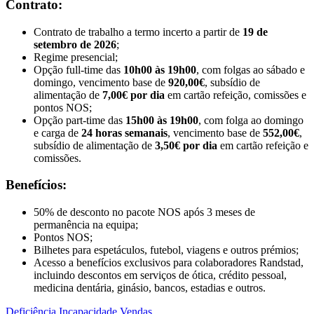
Contrato:
Contrato de trabalho a termo incerto a partir de
19 de
setembro de 2026
;
Regime presencial;
Opção full-time das
10h00 às 19h00
, com folgas ao sábado e
domingo, vencimento base de
920,00€
, subsídio de
alimentação de
7,00€ por dia
em cartão refeição, comissões e
pontos NOS;
Opção part-time das
15h00 às 19h00
, com folga ao domingo
e carga de
24 horas semanais
, vencimento base de
552,00€
,
subsídio de alimentação de
3,50€ por dia
em cartão refeição e
comissões.
Benefícios:
50% de desconto no pacote NOS após 3 meses de
permanência na equipa;
Pontos NOS;
Bilhetes para espetáculos, futebol, viagens e outros prémios;
Acesso a benefícios exclusivos para colaboradores Randstad,
incluindo descontos em serviços de ótica, crédito pessoal,
medicina dentária, ginásio, bancos, estadias e outros.
Deficiência
Incapacidade
Vendas