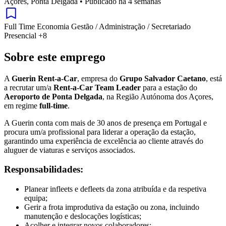
Açores, Ponta Delgada
•
Publicado há 4 semanas
Full Time
Economia
Gestão / Administração / Secretariado
Presencial
+8
Sobre este emprego
A
Guerin Rent-a-Car
, empresa do
Grupo Salvador Caetano
, está
a recrutar um/a
Rent-a-Car Team Leader
para a estação do
Aeroporto de Ponta Delgada
, na Região Autónoma dos Açores,
em regime
full-time
.
A Guerin conta com mais de 30 anos de presença em Portugal e
procura um/a profissional para liderar a operação da estação,
garantindo uma experiência de excelência ao cliente através do
aluguer de viaturas e serviços associados.
Responsabilidades:
Planear infleets e defleets da zona atribuída e da respetiva
equipa;
Gerir a frota improdutiva da estação ou zona, incluindo
manutenção e deslocações logísticas;
Acolher e integrar novos colaboradores;