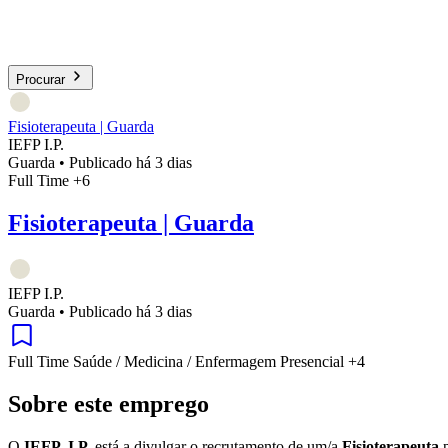
Procurar
Fisioterapeuta | Guarda
IEFP I.P.
Guarda
•
Publicado há 3 dias
Full Time
+6
Fisioterapeuta | Guarda
IEFP I.P.
Guarda
•
Publicado há 3 dias
Full Time
Saúde / Medicina / Enfermagem
Presencial
+4
Sobre este emprego
O
IEFP, I.P.
está a divulgar o recrutamento de um/a
Fisioterapeuta
p