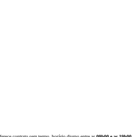
ferece contrato sem termo, horário diurno entre as
09h00 e as 19h00