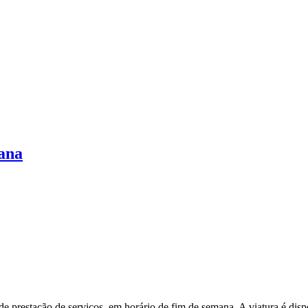
ana
prestação de serviços, em horário de fim de semana. A viatura é dispo