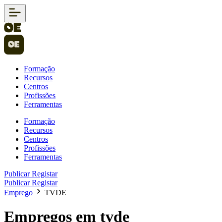
Formação
Recursos
Centros
Profissões
Ferramentas
Formação
Recursos
Centros
Profissões
Ferramentas
Publicar
Registar
Publicar
Registar
Emprego
TVDE
Empregos em tvde