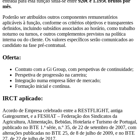
entrada para esta função situa-se entre
920€ e 1.195€ brutos por
mês
.
Poderão ser atribuídos outros componentes remuneratórios
aplicáveis à função, conforme os critérios objetivos e transparentes
definidos, incluindo subsídios associados ao horário, como trabalho
noturno ou turnos, e outros complementos previstos na política
interna ou do cliente. Os valores específicos serão comunicados ao
candidato na fase pré-contratual.
Oferta:
Contrato com a Gi Group, com perspetivas de continuidade;
Perspetiva de progressão na carreira;
Integração numa empresa líder de mercado;
Formação inicial e contínua.
IRCT aplicado:
Acordo de Empresa celebrado entre a RESTFLIGHT, antiga
Gategourmet, e a FESHAT – Federação dos Sindicatos da
Agricultura, Alimentação, Bebidas, Hotelaria e Turismo de Portugal,
publicado no BTE 1.ª série, n.º 35, de 22 de setembro de 2007, com
alterações publicadas no BTE 25, de 8 de julho de 2009, e no BTE
27, de 22 de julho de 2017.