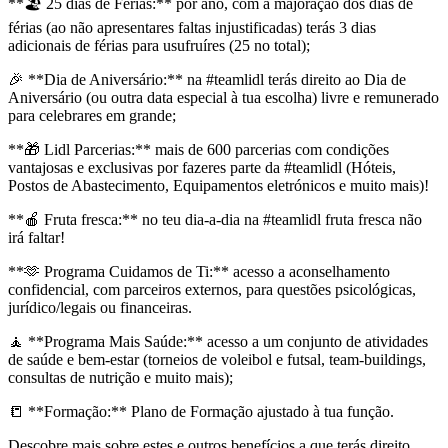
**🏖️ 25 dias de Férias:** por ano, com a majoração dos dias de
férias (ao não apresentares faltas injustificadas) terás 3 dias
adicionais de férias para usufruíres (25 no total);
🎉 **Dia de Aniversário:** na #teamlidl terás direito ao Dia de
Aniversário (ou outra data especial à tua escolha) livre e remunerado
para celebrares em grande;
**🎁 Lidl Parcerias:** mais de 600 parcerias com condições
vantajosas e exclusivas por fazeres parte da #teamlidl (Hóteis,
Postos de Abastecimento, Equipamentos eletrónicos e muito mais)!
**🍎 Fruta fresca:** no teu dia-a-dia na #teamlidl fruta fresca não
irá faltar!
**🫶 Programa Cuidamos de Ti:** acesso a aconselhamento
confidencial, com parceiros externos, para questões psicológicas,
jurídico/legais ou financeiras.
🧘 **Programa Mais Saúde:** acesso a um conjunto de atividades
de saúde e bem-estar (torneios de voleibol e futsal, team-buildings,
consultas de nutrição e muito mais);
📒 **Formação:** Plano de Formação ajustado à tua função.
Descobre mais sobre estes e outros benefícios a que terás direito