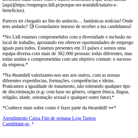
[aqui](https://empregos.lidl.pt/porque-ser-teamlidl/salario-e-
beneficios).
Pareces ter chegado ao fim do anúncio… fantásticas notícias! Onde
tens andado? 🧐 Gostaríamos imenso de receber a tua candidatura!
*No Lidl estamos comprometidos com a diversidade e inclusão no
local de trabalho, apostando em oferecer oportunidades de emprego
iguais para todos. Estamos presentes em 33 países e somos uma
equipa diversa com mais de 382.000 pessoas: todas diferentes, mas
todas unidas e comprometidas com um objetivo comum: o sucesso
da empresa.*
*Na #teamlidl valorizamo-nos uns aos outros, com as nossas
diferentes experiências, formações, competências e ideias.
Praticamos a igualdade de tratamento, não tolerando qualquer tipo
de discriminação (e.g: com base no género, origem étnica, língua,
religião, idade, orientação sexual e qualquer outro fator).*
*Conhece mais sobre como é fazer parte da #teamlidl! 👀*
Atendimento
Caixa
Fim de semana
Loja
Turnos
Candidatar-se