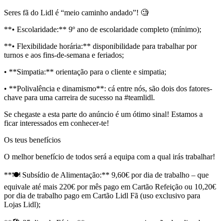
Seres fã do Lidl é “meio caminho andado”! 🧐
**• Escolaridade:** 9º ano de escolaridade completo (mínimo);
**• Flexibilidade horária:** disponibilidade para trabalhar por
turnos e aos fins-de-semana e feriados;
• **Simpatia:** orientação para o cliente e simpatia;
• **Polivalência e dinamismo**: cá entre nós, são dois dos fatores-
chave para uma carreira de sucesso na #teamlidl.
Se chegaste a esta parte do anúncio é um ótimo sinal! Estamos a
ficar interessados em conhecer-te!
Os teus benefícios
O melhor benefício de todos será a equipa com a qual irás trabalhar!
**🍽️ Subsídio de Alimentação:** 9,60€ por dia de trabalho – que
equivale até mais 220€ por mês pago em Cartão Refeição ou 10,20€
por dia de trabalho pago em Cartão Lidl Fã (uso exclusivo para
Lojas Lidl);