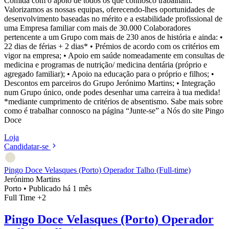
Comida com o apoio de todos os que connosco trabalham.
Valorizamos as nossas equipas, oferecendo-lhes oportunidades de
desenvolvimento baseadas no mérito e a estabilidade profissional de
uma Empresa familiar com mais de 30.000 Colaboradores
pertencente a um Grupo com mais de 230 anos de história e ainda: •
22 dias de férias + 2 dias* • Prémios de acordo com os critérios em
vigor na empresa; • Apoio em saúde nomeadamente em consultas de
medicina e programas de nutrição/ medicina dentária (próprio e
agregado familiar); • Apoio na educação para o próprio e filhos; •
Descontos em parceiros do Grupo Jerónimo Martins; • Integração
num Grupo único, onde podes desenhar uma carreira à tua medida!
*mediante cumprimento de critérios de absentismo. Sabe mais sobre
como é trabalhar connosco na página “Junte-se” a Nós do site Pingo
Doce
Loja
Candidatar-se
Pingo Doce Velasques (Porto) Operador Talho (Full-time)
Jerónimo Martins
Porto
•
Publicado há 1 mês
Full Time
+2
Pingo Doce Velasques (Porto) Operador