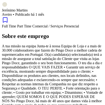
Jerónimo Martins
Aveiro
•
Publicado há 1 mês
Full Time
Part Time
Comercial / Serviços
Presencial
Sobre este emprego
A tua missão na equipa Junta-te à nossa Equipa de Loja e a mais de
30.000 colaboradores que fazem do Pingo Doce a melhor cadeia de
supermercados em Portugal. O(a) candidato(a) selecionado(a) terá a
missão de assegurar a total satisfação do Cliente que visita as lojas
Pingo Doce, garantindo o seu bom funcionamento. O teu dia a dia e
responsabilidades O QUE VAIS FAZER • Garantir um serviço de
excelência, mostrando sempre disponibilidade para o cliente; •
Disponibilizar os produtos aos clientes, nos locais definidos, nas
condições adequadas e esclarecendo-os sempre que necessário; •
Respeitar as normas internas da Companhia no que diz respeito a
Segurança e Qualidade. O TEU PERFIL • Forte orientação para o
cliente; • Gosto por trabalhar em equipa; • Dinamismo; • Vontade de
aprender; QUEM SOMOS E O QUE PODES ESPERAR DE
NÓS No Pingo Doce, há mais de 40 anos que damos vida à melhor