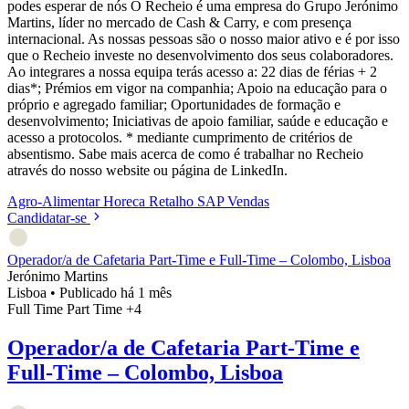
podes esperar de nós O Recheio é uma empresa do Grupo Jerónimo
Martins, líder no mercado de Cash & Carry, e com presença
internacional. As nossas pessoas são o nosso maior ativo e é por isso
que o Recheio investe no desenvolvimento dos seus colaboradores.
Ao integrares a nossa equipa terás acesso a: 22 dias de férias + 2
dias*; Prémios em vigor na companhia; Apoio na educação para o
próprio e agregado familiar; Oportunidades de formação e
desenvolvimento; Iniciativas de apoio familiar, saúde e educação e
acesso a protocolos. * mediante cumprimento de critérios de
absentismo. Sabe mais acerca de como é trabalhar no Recheio
através do nosso website ou página de LinkedIn.
Agro-Alimentar
Horeca
Retalho
SAP
Vendas
Candidatar-se
Operador/a de Cafetaria Part-Time e Full-Time – Colombo, Lisboa
Jerónimo Martins
Lisboa
•
Publicado há 1 mês
Full Time
Part Time
+4
Operador/a de Cafetaria Part-Time e
Full-Time – Colombo, Lisboa