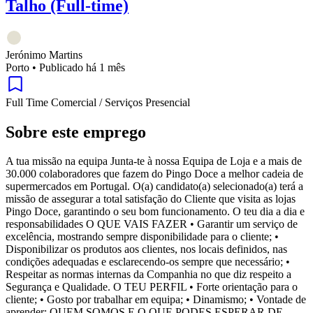
Talho (Full-time)
Jerónimo Martins
Porto
•
Publicado há 1 mês
Full Time
Comercial / Serviços
Presencial
Sobre este emprego
A tua missão na equipa Junta-te à nossa Equipa de Loja e a mais de
30.000 colaboradores que fazem do Pingo Doce a melhor cadeia de
supermercados em Portugal. O(a) candidato(a) selecionado(a) terá a
missão de assegurar a total satisfação do Cliente que visita as lojas
Pingo Doce, garantindo o seu bom funcionamento. O teu dia a dia e
responsabilidades O QUE VAIS FAZER • Garantir um serviço de
excelência, mostrando sempre disponibilidade para o cliente; •
Disponibilizar os produtos aos clientes, nos locais definidos, nas
condições adequadas e esclarecendo-os sempre que necessário; •
Respeitar as normas internas da Companhia no que diz respeito a
Segurança e Qualidade. O TEU PERFIL • Forte orientação para o
cliente; • Gosto por trabalhar em equipa; • Dinamismo; • Vontade de
aprender; QUEM SOMOS E O QUE PODES ESPERAR DE