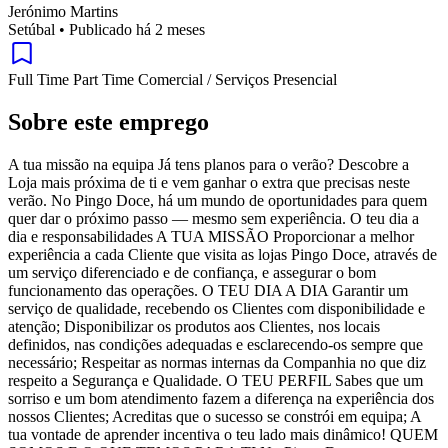
Jerónimo Martins
Setúbal
•
Publicado há 2 meses
Full Time
Part Time
Comercial / Serviços
Presencial
Sobre este emprego
A tua missão na equipa Já tens planos para o verão? Descobre a
Loja mais próxima de ti e vem ganhar o extra que precisas neste
verão. No Pingo Doce, há um mundo de oportunidades para quem
quer dar o próximo passo — mesmo sem experiência. O teu dia a
dia e responsabilidades A TUA MISSÃO Proporcionar a melhor
experiência a cada Cliente que visita as lojas Pingo Doce, através de
um serviço diferenciado e de confiança, e assegurar o bom
funcionamento das operações. O TEU DIA A DIA Garantir um
serviço de qualidade, recebendo os Clientes com disponibilidade e
atenção; Disponibilizar os produtos aos Clientes, nos locais
definidos, nas condições adequadas e esclarecendo-os sempre que
necessário; Respeitar as normas internas da Companhia no que diz
respeito a Segurança e Qualidade. O TEU PERFIL Sabes que um
sorriso e um bom atendimento fazem a diferença na experiência dos
nossos Clientes; Acreditas que o sucesso se constrói em equipa; A
tua vontade de aprender incentiva o teu lado mais dinâmico! QUEM