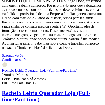
SOMOS E O QUE TEMOS PARA TI No Pingo Doce, crescemos
com quem trabalha connosco. Por isso, há 45 anos que valorizamos
as nossas equipas, com oportunidades de desenvolvimento, com a
estabilidade profissional de uma Empresa familiar, pertencente a um
Grupo com mais de 230 anos de história, temos para ti e ainda:
Prémios de acordo com os critérios em vigor na empresa; Apoio em
saúde (linha de consulta médica aberta 24h); Oportunidades de
formação e crescimento interno; Descontos exclusivos em
telecomunicações, viagens, cultura e lazer; Integração no Grupo
Jerónimo Martins, onde podes desenhar uma carreira à tua medida!
Aqui há lugar para ti! Sabe mais sobre como é trabalhar connosco
na página “Junte-se a Nós” do site Pingo Doce.
Sazonal
Verão
Candidatar-se
Recheio Leiria Operador Loja (Full-time/Part-time)
Jerónimo Martins
Leiria
•
Publicado há 2 meses
Full Time
Part Time
+2
Recheio Leiria Operador Loja (Full-
time/Part-time)