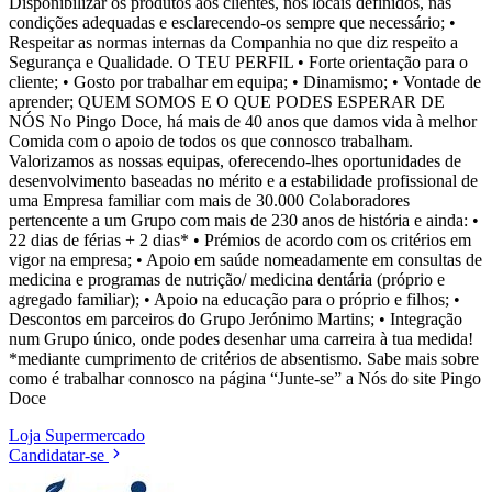
Disponibilizar os produtos aos clientes, nos locais definidos, nas
condições adequadas e esclarecendo-os sempre que necessário; •
Respeitar as normas internas da Companhia no que diz respeito a
Segurança e Qualidade. O TEU PERFIL • Forte orientação para o
cliente; • Gosto por trabalhar em equipa; • Dinamismo; • Vontade de
aprender; QUEM SOMOS E O QUE PODES ESPERAR DE
NÓS No Pingo Doce, há mais de 40 anos que damos vida à melhor
Comida com o apoio de todos os que connosco trabalham.
Valorizamos as nossas equipas, oferecendo-lhes oportunidades de
desenvolvimento baseadas no mérito e a estabilidade profissional de
uma Empresa familiar com mais de 30.000 Colaboradores
pertencente a um Grupo com mais de 230 anos de história e ainda: •
22 dias de férias + 2 dias* • Prémios de acordo com os critérios em
vigor na empresa; • Apoio em saúde nomeadamente em consultas de
medicina e programas de nutrição/ medicina dentária (próprio e
agregado familiar); • Apoio na educação para o próprio e filhos; •
Descontos em parceiros do Grupo Jerónimo Martins; • Integração
num Grupo único, onde podes desenhar uma carreira à tua medida!
*mediante cumprimento de critérios de absentismo. Sabe mais sobre
como é trabalhar connosco na página “Junte-se” a Nós do site Pingo
Doce
Loja
Supermercado
Candidatar-se