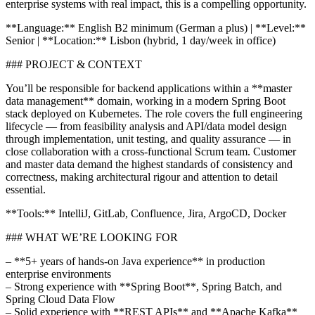
enterprise systems with real impact, this is a compelling opportunity.
**Language:** English B2 minimum (German a plus) | **Level:**
Senior | **Location:** Lisbon (hybrid, 1 day/week in office)
### PROJECT & CONTEXT
You’ll be responsible for backend applications within a **master
data management** domain, working in a modern Spring Boot
stack deployed on Kubernetes. The role covers the full engineering
lifecycle — from feasibility analysis and API/data model design
through implementation, unit testing, and quality assurance — in
close collaboration with a cross-functional Scrum team. Customer
and master data demand the highest standards of consistency and
correctness, making architectural rigour and attention to detail
essential.
**Tools:** IntelliJ, GitLab, Confluence, Jira, ArgoCD, Docker
### WHAT WE’RE LOOKING FOR
– **5+ years of hands-on Java experience** in production
enterprise environments
– Strong experience with **Spring Boot**, Spring Batch, and
Spring Cloud Data Flow
– Solid experience with **REST APIs** and **Apache Kafka**