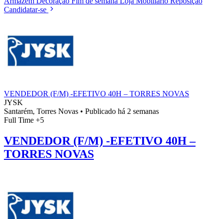
Armazém
Decoração
Fim de semana
Loja
Mobiliário
Reposição
Candidatar-se
VENDEDOR (F/M) -EFETIVO 40H – TORRES NOVAS
JYSK
Santarém, Torres Novas
•
Publicado há 2 semanas
Full Time
+5
VENDEDOR (F/M) -EFETIVO 40H –
TORRES NOVAS