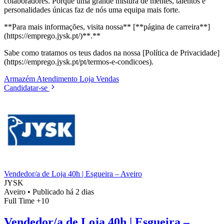
colaboradores. Porque uma grande mistura de mentes, talentos e
personalidades únicas faz de nós uma equipa mais forte.
**Para mais informações, visita nossa** [**página de carreira**]
(https://emprego.jysk.pt/)**.**
Sabe como tratamos os teus dados na nossa [Política de Privacidade]
(https://emprego.jysk.pt/pt/termos-e-condicoes).
Armazém
Atendimento
Loja
Vendas
Candidatar-se
Vendedor/a de Loja 40h | Esgueira – Aveiro
JYSK
Aveiro
•
Publicado há 2 dias
Full Time
+10
Vendedor/a de Loja 40h | Esgueira –