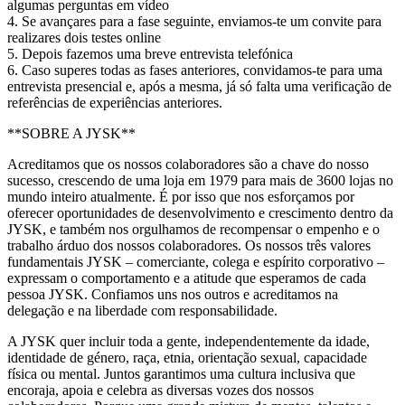
algumas perguntas em vídeo
4. Se avançares para a fase seguinte, enviamos-te um convite para
realizares dois testes online
5. Depois fazemos uma breve entrevista telefónica
6. Caso superes todas as fases anteriores, convidamos-te para uma
entrevista presencial e, após a mesma, já só falta uma verificação de
referências de experiências anteriores.
**SOBRE A JYSK**
Acreditamos que os nossos colaboradores são a chave do nosso
sucesso, crescendo de uma loja em 1979 para mais de 3600 lojas no
mundo inteiro atualmente. É por isso que nos esforçamos por
oferecer oportunidades de desenvolvimento e crescimento dentro da
JYSK, e também nos orgulhamos de recompensar o empenho e o
trabalho árduo dos nossos colaboradores. Os nossos três valores
fundamentais JYSK – comerciante, colega e espírito corporativo –
expressam o comportamento e a atitude que esperamos de cada
pessoa JYSK. Confiamos uns nos outros e acreditamos na
delegação e na liberdade com responsabilidade.
A JYSK quer incluir toda a gente, independentemente da idade,
identidade de género, raça, etnia, orientação sexual, capacidade
física ou mental. Juntos garantimos uma cultura inclusiva que
encoraja, apoia e celebra as diversas vozes dos nossos