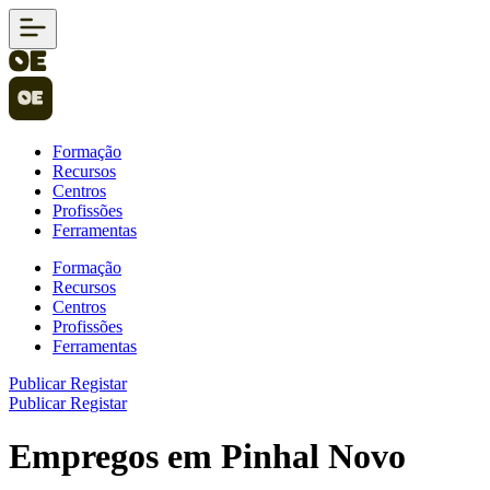
Formação
Recursos
Centros
Profissões
Ferramentas
Formação
Recursos
Centros
Profissões
Ferramentas
Publicar
Registar
Publicar
Registar
Empregos em Pinhal Novo