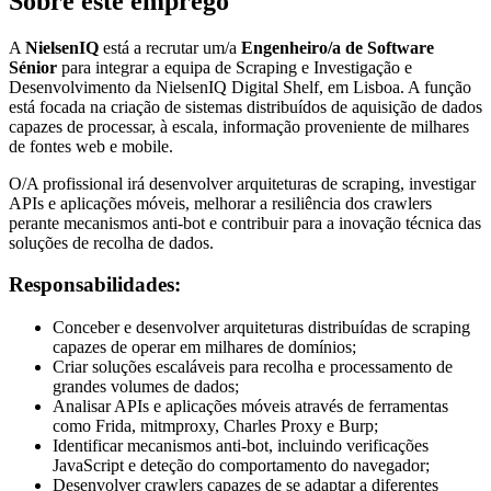
Sobre este emprego
A
NielsenIQ
está a recrutar um/a
Engenheiro/a de Software
Sénior
para integrar a equipa de Scraping e Investigação e
Desenvolvimento da NielsenIQ Digital Shelf, em Lisboa. A função
está focada na criação de sistemas distribuídos de aquisição de dados
capazes de processar, à escala, informação proveniente de milhares
de fontes web e mobile.
O/A profissional irá desenvolver arquiteturas de scraping, investigar
APIs e aplicações móveis, melhorar a resiliência dos crawlers
perante mecanismos anti-bot e contribuir para a inovação técnica das
soluções de recolha de dados.
Responsabilidades:
Conceber e desenvolver arquiteturas distribuídas de scraping
capazes de operar em milhares de domínios;
Criar soluções escaláveis para recolha e processamento de
grandes volumes de dados;
Analisar APIs e aplicações móveis através de ferramentas
como Frida, mitmproxy, Charles Proxy e Burp;
Identificar mecanismos anti-bot, incluindo verificações
JavaScript e deteção do comportamento do navegador;
Desenvolver crawlers capazes de se adaptar a diferentes