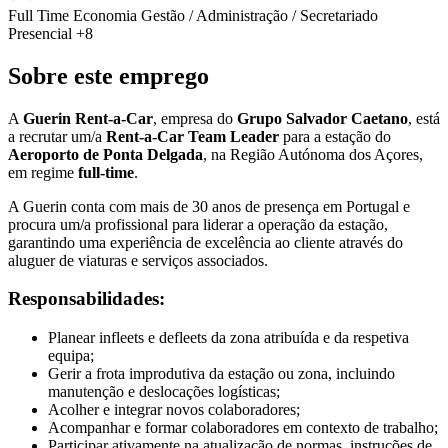
Full Time
Economia
Gestão / Administração / Secretariado
Presencial
+8
Sobre este emprego
A
Guerin Rent-a-Car
, empresa do
Grupo Salvador Caetano
, está
a recrutar um/a
Rent-a-Car Team Leader
para a estação do
Aeroporto de Ponta Delgada
, na Região Autónoma dos Açores,
em regime
full-time
.
A Guerin conta com mais de 30 anos de presença em Portugal e
procura um/a profissional para liderar a operação da estação,
garantindo uma experiência de excelência ao cliente através do
aluguer de viaturas e serviços associados.
Responsabilidades:
Planear infleets e defleets da zona atribuída e da respetiva
equipa;
Gerir a frota improdutiva da estação ou zona, incluindo
manutenção e deslocações logísticas;
Acolher e integrar novos colaboradores;
Acompanhar e formar colaboradores em contexto de trabalho;
Participar ativamente na atualização de normas, instruções de