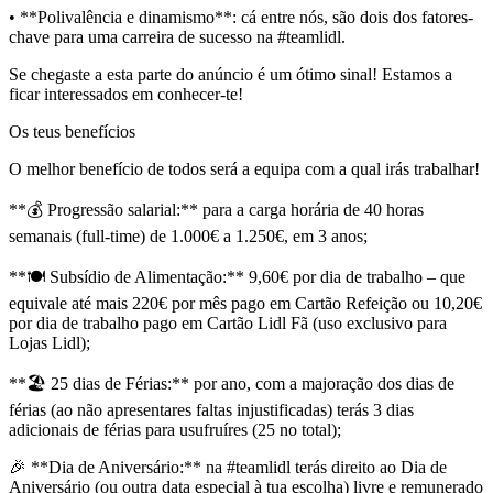
• **Polivalência e dinamismo**: cá entre nós, são dois dos fatores-
chave para uma carreira de sucesso na #teamlidl.
Se chegaste a esta parte do anúncio é um ótimo sinal! Estamos a
ficar interessados em conhecer-te!
Os teus benefícios
O melhor benefício de todos será a equipa com a qual irás trabalhar!
**💰 Progressão salarial:** para a carga horária de 40 horas
semanais (full-time) de 1.000€ a 1.250€, em 3 anos;
**🍽️ Subsídio de Alimentação:** 9,60€ por dia de trabalho – que
equivale até mais 220€ por mês pago em Cartão Refeição ou 10,20€
por dia de trabalho pago em Cartão Lidl Fã (uso exclusivo para
Lojas Lidl);
**🏖️ 25 dias de Férias:** por ano, com a majoração dos dias de
férias (ao não apresentares faltas injustificadas) terás 3 dias
adicionais de férias para usufruíres (25 no total);
🎉 **Dia de Aniversário:** na #teamlidl terás direito ao Dia de
Aniversário (ou outra data especial à tua escolha) livre e remunerado