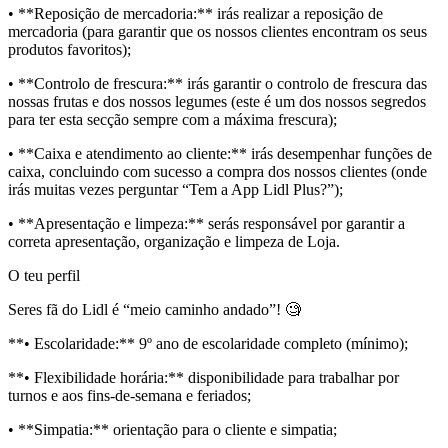
• **Reposição de mercadoria:** irás realizar a reposição de
mercadoria (para garantir que os nossos clientes encontram os seus
produtos favoritos);
• **Controlo de frescura:** irás garantir o controlo de frescura das
nossas frutas e dos nossos legumes (este é um dos nossos segredos
para ter esta secção sempre com a máxima frescura);
• **Caixa e atendimento ao cliente:** irás desempenhar funções de
caixa, concluindo com sucesso a compra dos nossos clientes (onde
irás muitas vezes perguntar “Tem a App Lidl Plus?”);
• **Apresentação e limpeza:** serás responsável por garantir a
correta apresentação, organização e limpeza de Loja.
O teu perfil
Seres fã do Lidl é “meio caminho andado”! 🧐
**• Escolaridade:** 9º ano de escolaridade completo (mínimo);
**• Flexibilidade horária:** disponibilidade para trabalhar por
turnos e aos fins-de-semana e feriados;
• **Simpatia:** orientação para o cliente e simpatia;