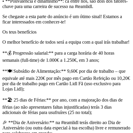
• **Polivalência e dinamismo**: cá entre nós, são dois dos fatores-
chave para uma carreira de sucesso na #teamlidl.
Se chegaste a esta parte do anúncio é um ótimo sinal! Estamos a
ficar interessados em conhecer-te!
Os teus benefícios
O melhor benefício de todos será a equipa com a qual irás trabalhar!
**💰 Progressão salarial:** para a carga horária de 40 horas
semanais (full-time) de 1.000€ a 1.250€, em 3 anos;
**🍽️ Subsídio de Alimentação:** 9,60€ por dia de trabalho – que
equivale até mais 220€ por mês pago em Cartão Refeição ou 10,20€
por dia de trabalho pago em Cartão Lidl Fã (uso exclusivo para
Lojas Lidl);
**🏖️ 25 dias de Férias:** por ano, com a majoração dos dias de
férias (ao não apresentares faltas injustificadas) terás 3 dias
adicionais de férias para usufruíres (25 no total);
🎉 **Dia de Aniversário:** na #teamlidl terás direito ao Dia de
Aniversário (ou outra data especial à tua escolha) livre e remunerado