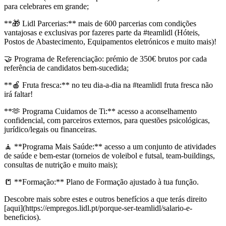
para celebrares em grande;
**🎁 Lidl Parcerias:** mais de 600 parcerias com condições
vantajosas e exclusivas por fazeres parte da #teamlidl (Hóteis,
Postos de Abastecimento, Equipamentos eletrónicos e muito mais)!
🤝 Programa de Referenciação: prémio de 350€ brutos por cada
referência de candidatos bem-sucedida;
**🍎 Fruta fresca:** no teu dia-a-dia na #teamlidl fruta fresca não
irá faltar!
**🫶 Programa Cuidamos de Ti:** acesso a aconselhamento
confidencial, com parceiros externos, para questões psicológicas,
jurídico/legais ou financeiras.
🧘 **Programa Mais Saúde:** acesso a um conjunto de atividades
de saúde e bem-estar (torneios de voleibol e futsal, team-buildings,
consultas de nutrição e muito mais);
📒 **Formação:** Plano de Formação ajustado à tua função.
Descobre mais sobre estes e outros benefícios a que terás direito
[aqui](https://empregos.lidl.pt/porque-ser-teamlidl/salario-e-
beneficios).