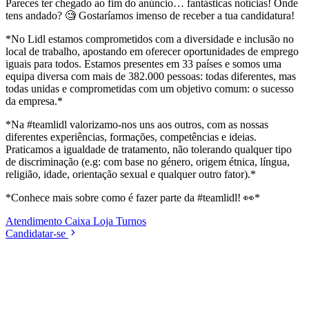
Pareces ter chegado ao fim do anúncio… fantásticas notícias! Onde
tens andado? 🧐 Gostaríamos imenso de receber a tua candidatura!
*No Lidl estamos comprometidos com a diversidade e inclusão no
local de trabalho, apostando em oferecer oportunidades de emprego
iguais para todos. Estamos presentes em 33 países e somos uma
equipa diversa com mais de 382.000 pessoas: todas diferentes, mas
todas unidas e comprometidas com um objetivo comum: o sucesso
da empresa.*
*Na #teamlidl valorizamo-nos uns aos outros, com as nossas
diferentes experiências, formações, competências e ideias.
Praticamos a igualdade de tratamento, não tolerando qualquer tipo
de discriminação (e.g: com base no género, origem étnica, língua,
religião, idade, orientação sexual e qualquer outro fator).*
*Conhece mais sobre como é fazer parte da #teamlidl! 👀*
Atendimento
Caixa
Loja
Turnos
Candidatar-se