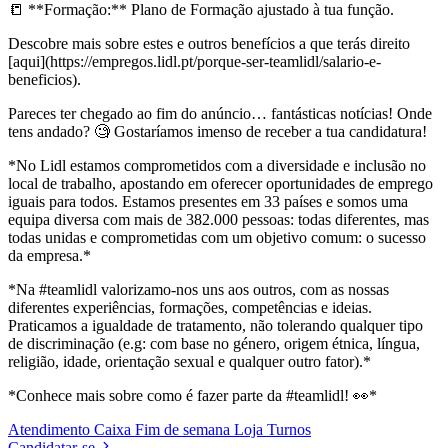
📒 **Formação:** Plano de Formação ajustado à tua função.
Descobre mais sobre estes e outros benefícios a que terás direito
[aqui](https://empregos.lidl.pt/porque-ser-teamlidl/salario-e-
beneficios).
Pareces ter chegado ao fim do anúncio… fantásticas notícias! Onde
tens andado? 🧐 Gostaríamos imenso de receber a tua candidatura!
*No Lidl estamos comprometidos com a diversidade e inclusão no
local de trabalho, apostando em oferecer oportunidades de emprego
iguais para todos. Estamos presentes em 33 países e somos uma
equipa diversa com mais de 382.000 pessoas: todas diferentes, mas
todas unidas e comprometidas com um objetivo comum: o sucesso
da empresa.*
*Na #teamlidl valorizamo-nos uns aos outros, com as nossas
diferentes experiências, formações, competências e ideias.
Praticamos a igualdade de tratamento, não tolerando qualquer tipo
de discriminação (e.g: com base no género, origem étnica, língua,
religião, idade, orientação sexual e qualquer outro fator).*
*Conhece mais sobre como é fazer parte da #teamlidl! 👀*
Atendimento
Caixa
Fim de semana
Loja
Turnos
Candidatar-se