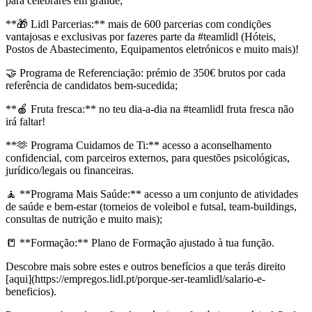
para celebrares em grande;
**🎁 Lidl Parcerias:** mais de 600 parcerias com condições
vantajosas e exclusivas por fazeres parte da #teamlidl (Hóteis,
Postos de Abastecimento, Equipamentos eletrónicos e muito mais)!
🤝 Programa de Referenciação: prémio de 350€ brutos por cada
referência de candidatos bem-sucedida;
**🍎 Fruta fresca:** no teu dia-a-dia na #teamlidl fruta fresca não
irá faltar!
**🫶 Programa Cuidamos de Ti:** acesso a aconselhamento
confidencial, com parceiros externos, para questões psicológicas,
jurídico/legais ou financeiras.
🧘 **Programa Mais Saúde:** acesso a um conjunto de atividades
de saúde e bem-estar (torneios de voleibol e futsal, team-buildings,
consultas de nutrição e muito mais);
📒 **Formação:** Plano de Formação ajustado à tua função.
Descobre mais sobre estes e outros benefícios a que terás direito
[aqui](https://empregos.lidl.pt/porque-ser-teamlidl/salario-e-
beneficios).