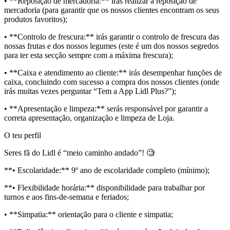
• **Reposição de mercadoria:** irás realizar a reposição de
mercadoria (para garantir que os nossos clientes encontram os seus
produtos favoritos);
• **Controlo de frescura:** irás garantir o controlo de frescura das
nossas frutas e dos nossos legumes (este é um dos nossos segredos
para ter esta secção sempre com a máxima frescura);
• **Caixa e atendimento ao cliente:** irás desempenhar funções de
caixa, concluindo com sucesso a compra dos nossos clientes (onde
irás muitas vezes perguntar “Tem a App Lidl Plus?”);
• **Apresentação e limpeza:** serás responsável por garantir a
correta apresentação, organização e limpeza de Loja.
O teu perfil
Seres fã do Lidl é “meio caminho andado”! 🧐
**• Escolaridade:** 9º ano de escolaridade completo (mínimo);
**• Flexibilidade horária:** disponibilidade para trabalhar por
turnos e aos fins-de-semana e feriados;
• **Simpatia:** orientação para o cliente e simpatia;