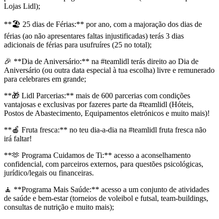
Lojas Lidl);
**🏖️ 25 dias de Férias:** por ano, com a majoração dos dias de
férias (ao não apresentares faltas injustificadas) terás 3 dias
adicionais de férias para usufruíres (25 no total);
🎉 **Dia de Aniversário:** na #teamlidl terás direito ao Dia de
Aniversário (ou outra data especial à tua escolha) livre e remunerado
para celebrares em grande;
**🎁 Lidl Parcerias:** mais de 600 parcerias com condições
vantajosas e exclusivas por fazeres parte da #teamlidl (Hóteis,
Postos de Abastecimento, Equipamentos eletrónicos e muito mais)!
**🍎 Fruta fresca:** no teu dia-a-dia na #teamlidl fruta fresca não
irá faltar!
**🫶 Programa Cuidamos de Ti:** acesso a aconselhamento
confidencial, com parceiros externos, para questões psicológicas,
jurídico/legais ou financeiras.
🧘 **Programa Mais Saúde:** acesso a um conjunto de atividades
de saúde e bem-estar (torneios de voleibol e futsal, team-buildings,
consultas de nutrição e muito mais);