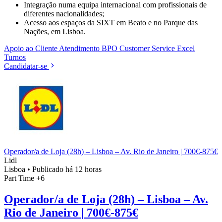
Integração numa equipa internacional com profissionais de
diferentes nacionalidades;
Acesso aos espaços da SIXT em Beato e no Parque das
Nações, em Lisboa.
Apoio ao Cliente
Atendimento
BPO
Customer Service
Excel
Turnos
Candidatar-se
Operador/a de Loja (28h) – Lisboa – Av. Rio de Janeiro | 700€-875€
Lidl
Lisboa
•
Publicado há 12 horas
Part Time
+6
Operador/a de Loja (28h) – Lisboa – Av.
Rio de Janeiro | 700€-875€