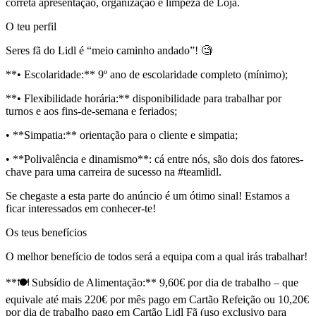
correta apresentação, organização e limpeza de Loja.
O teu perfil
Seres fã do Lidl é “meio caminho andado”! 🧐
**• Escolaridade:** 9º ano de escolaridade completo (mínimo);
**• Flexibilidade horária:** disponibilidade para trabalhar por
turnos e aos fins-de-semana e feriados;
• **Simpatia:** orientação para o cliente e simpatia;
• **Polivalência e dinamismo**: cá entre nós, são dois dos fatores-
chave para uma carreira de sucesso na #teamlidl.
Se chegaste a esta parte do anúncio é um ótimo sinal! Estamos a
ficar interessados em conhecer-te!
Os teus benefícios
O melhor benefício de todos será a equipa com a qual irás trabalhar!
**🍽️ Subsídio de Alimentação:** 9,60€ por dia de trabalho – que
equivale até mais 220€ por mês pago em Cartão Refeição ou 10,20€
por dia de trabalho pago em Cartão Lidl Fã (uso exclusivo para