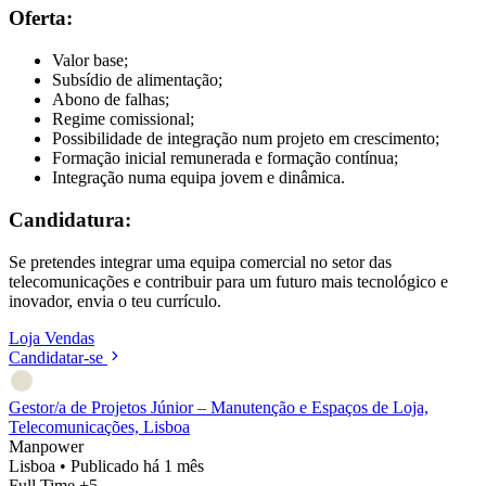
Oferta:
Valor base;
Subsídio de alimentação;
Abono de falhas;
Regime comissional;
Possibilidade de integração num projeto em crescimento;
Formação inicial remunerada e formação contínua;
Integração numa equipa jovem e dinâmica.
Candidatura:
Se pretendes integrar uma equipa comercial no setor das
telecomunicações e contribuir para um futuro mais tecnológico e
inovador, envia o teu currículo.
Loja
Vendas
Candidatar-se
Gestor/a de Projetos Júnior – Manutenção e Espaços de Loja,
Telecomunicações, Lisboa
Manpower
Lisboa
•
Publicado há 1 mês
Full Time
+5