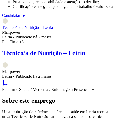
Proatividade, responsabilidade e atenção ao detalhe;
Certificação em segurança e higiene no trabalho é valorizada.
Candidatar-se
Técnico/a de Nutrição – Leiria
Manpower
Leiria
•
Publicado há 2 meses
Full Time
+3
Técnico/a de Nutrição – Leiria
Manpower
Leiria
•
Publicado há 2 meses
Full Time
Saúde / Medicina / Enfermagem
Presencial
+1
Sobre este emprego
Uma instituição de referência na área da saúde em Leiria recruta
um/a Técnico/a de Nutrição para integrar a sua equipa clínica