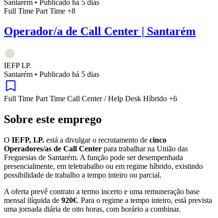
Santarém
•
Publicado há 5 dias
Full Time
Part Time
+8
Operador/a de Call Center | Santarém
IEFP I.P.
Santarém
•
Publicado há 5 dias
Full Time
Part Time
Call Center / Help Desk
Híbrido
+6
Sobre este emprego
O
IEFP, I.P.
está a divulgar o recrutamento de
cinco
Operadores/as de Call Center
para trabalhar na União das
Freguesias de Santarém. A função pode ser desempenhada
presencialmente, em teletrabalho ou em regime híbrido, existindo
possibilidade de trabalho a tempo inteiro ou parcial.
A oferta prevê contrato a termo incerto e uma remuneração base
mensal ilíquida de
920€
. Para o regime a tempo inteiro, está prevista
uma jornada diária de oito horas, com horário a combinar.