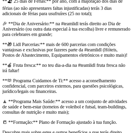
**🏖️ 25 dias de Férias:** por ano, com a majoração dos dias de
férias (ao não apresentares faltas injustificadas) terás 3 dias
adicionais de férias para usufruíres (25 no total);
🎉 **Dia de Aniversário:** na #teamlidl terás direito ao Dia de
Aniversário (ou outra data especial à tua escolha) livre e remunerado
para celebrares em grande;
**🎁 Lidl Parcerias:** mais de 600 parcerias com condições
vantajosas e exclusivas por fazeres parte da #teamlidl (Hóteis,
Postos de Abastecimento, Equipamentos eletrónicos e muito mais)!
**🍎 Fruta fresca:** no teu dia-a-dia na #teamlidl fruta fresca não
irá faltar!
**🫶 Programa Cuidamos de Ti:** acesso a aconselhamento
confidencial, com parceiros externos, para questões psicológicas,
jurídico/legais ou financeiras.
🧘 **Programa Mais Saúde:** acesso a um conjunto de atividades
de saúde e bem-estar (torneios de voleibol e futsal, team-buildings,
consultas de nutrição e muito mais);
📒 **Formação:** Plano de Formação ajustado à tua função.
Descobre mais sobre estes e outros benefícios a que terás direito