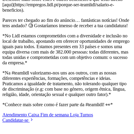
[aqui](https://empregos.lidl.pt/porque-ser-teamlidl/salario-e-
beneficios).
Pareces ter chegado ao fim do anúncio… fantásticas notícias! Onde
tens andado? 🧐 Gostaríamos imenso de receber a tua candidatura!
*No Lidl estamos comprometidos com a diversidade e inclusão no
local de trabalho, apostando em oferecer oportunidades de emprego
iguais para todos. Estamos presentes em 33 países e somos uma
equipa diversa com mais de 382.000 pessoas: todas diferentes, mas
todas unidas e comprometidas com um objetivo comum: o sucesso
da empresa.*
*Na #teamlidl valorizamo-nos uns aos outros, com as nossas
diferentes experiências, formações, competências e ideias.
Praticamos a igualdade de tratamento, não tolerando qualquer tipo
de discriminação (e.g: com base no género, origem étnica, língua,
religião, idade, orientação sexual e qualquer outro fator).*
*Conhece mais sobre como é fazer parte da #teamlidl! 👀*
Atendimento
Caixa
Fim de semana
Loja
Turnos
Candidatar-se