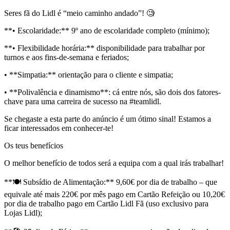
Seres fã do Lidl é “meio caminho andado”! 🧐
**• Escolaridade:** 9º ano de escolaridade completo (mínimo);
**• Flexibilidade horária:** disponibilidade para trabalhar por
turnos e aos fins-de-semana e feriados;
• **Simpatia:** orientação para o cliente e simpatia;
• **Polivalência e dinamismo**: cá entre nós, são dois dos fatores-
chave para uma carreira de sucesso na #teamlidl.
Se chegaste a esta parte do anúncio é um ótimo sinal! Estamos a
ficar interessados em conhecer-te!
Os teus benefícios
O melhor benefício de todos será a equipa com a qual irás trabalhar!
**🍽️ Subsídio de Alimentação:** 9,60€ por dia de trabalho – que
equivale até mais 220€ por mês pago em Cartão Refeição ou 10,20€
por dia de trabalho pago em Cartão Lidl Fã (uso exclusivo para
Lojas Lidl);