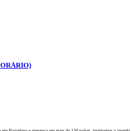
PORÁRIO)
Barcelona e presença em mais de 120 países, inspiramos o mundo com