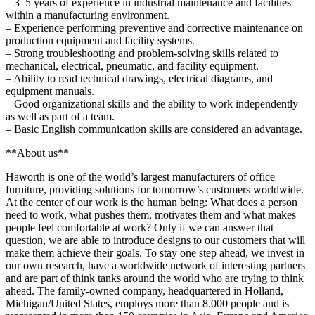
– 3–5 years of experience in industrial maintenance and facilities
within a manufacturing environment.
– Experience performing preventive and corrective maintenance on
production equipment and facility systems.
– Strong troubleshooting and problem-solving skills related to
mechanical, electrical, pneumatic, and facility equipment.
– Ability to read technical drawings, electrical diagrams, and
equipment manuals.
– Good organizational skills and the ability to work independently
as well as part of a team.
– Basic English communication skills are considered an advantage.
**About us**
Haworth is one of the world’s largest manufacturers of office
furniture, providing solutions for tomorrow’s customers worldwide.
At the center of our work is the human being: What does a person
need to work, what pushes them, motivates them and what makes
people feel comfortable at work? Only if we can answer that
question, we are able to introduce designs to our customers that will
make them achieve their goals. To stay one step ahead, we invest in
our own research, have a worldwide network of interesting partners
and are part of think tanks around the world who are trying to think
ahead. The family-owned company, headquartered in Holland,
Michigan/United States, employs more than 8.000 people and is