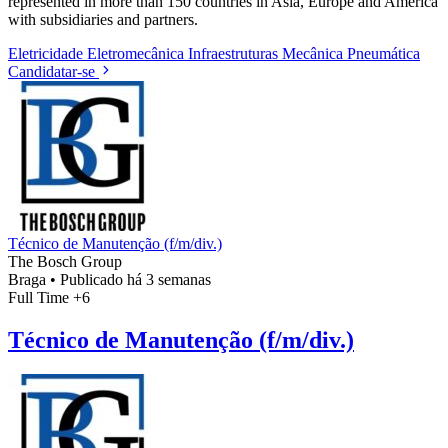
represented in more than 150 countries in Asia, Europe and America
with subsidiaries and partners.
Eletricidade
Eletromecânica
Infraestruturas
Mecânica
Pneumática
Candidatar-se
Técnico de Manutenção (f/m/div.)
The Bosch Group
Braga
•
Publicado há 3 semanas
Full Time
+6
Técnico de Manutenção (f/m/div.)