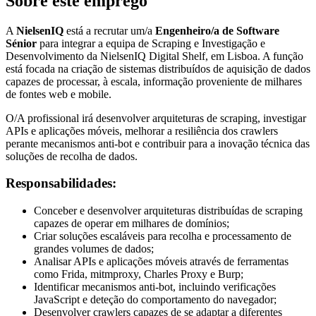
Sobre este emprego
A
NielsenIQ
está a recrutar um/a
Engenheiro/a de Software
Sénior
para integrar a equipa de Scraping e Investigação e
Desenvolvimento da NielsenIQ Digital Shelf, em Lisboa. A função
está focada na criação de sistemas distribuídos de aquisição de dados
capazes de processar, à escala, informação proveniente de milhares
de fontes web e mobile.
O/A profissional irá desenvolver arquiteturas de scraping, investigar
APIs e aplicações móveis, melhorar a resiliência dos crawlers
perante mecanismos anti-bot e contribuir para a inovação técnica das
soluções de recolha de dados.
Responsabilidades:
Conceber e desenvolver arquiteturas distribuídas de scraping
capazes de operar em milhares de domínios;
Criar soluções escaláveis para recolha e processamento de
grandes volumes de dados;
Analisar APIs e aplicações móveis através de ferramentas
como Frida, mitmproxy, Charles Proxy e Burp;
Identificar mecanismos anti-bot, incluindo verificações
JavaScript e deteção do comportamento do navegador;
Desenvolver crawlers capazes de se adaptar a diferentes