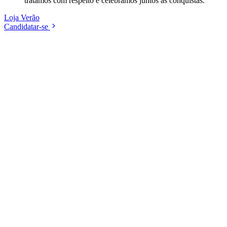
tratamos com respeito e celebramos juntos as conquistas.
Loja
Verão
Candidatar-se