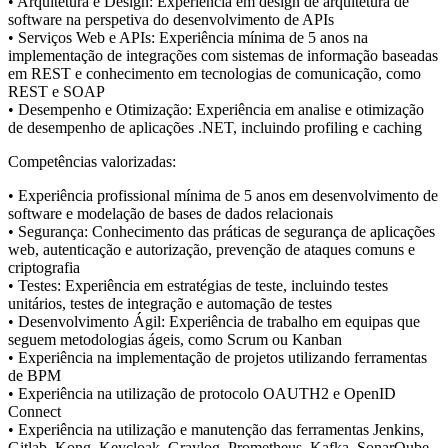
• Arquitetura e Design: Experiência em design de arquitetura de
software na perspetiva do desenvolvimento de APIs
• Serviços Web e APIs: Experiência mínima de 5 anos na
implementação de integrações com sistemas de informação baseadas
em REST e conhecimento em tecnologias de comunicação, como
REST e SOAP
• Desempenho e Otimização: Experiência em analise e otimização
de desempenho de aplicações .NET, incluindo profiling e caching
Competências valorizadas:
• Experiência profissional mínima de 5 anos em desenvolvimento de
software e modelação de bases de dados relacionais
• Segurança: Conhecimento das práticas de segurança de aplicações
web, autenticação e autorização, prevenção de ataques comuns e
criptografia
• Testes: Experiência em estratégias de teste, incluindo testes
unitários, testes de integração e automação de testes
• Desenvolvimento Ágil: Experiência de trabalho em equipas que
seguem metodologias ágeis, como Scrum ou Kanban
• Experiência na implementação de projetos utilizando ferramentas
de BPM
• Experiência na utilização de protocolo OAUTH2 e OpenID
Connect
• Experiência na utilização e manutenção das ferramentas Jenkins,
Gitlab, Kong, Keycloak, Graylog, Prometheus, Kafka, SonarQube,