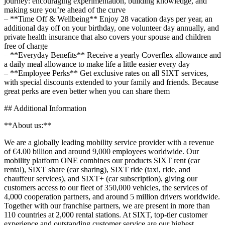
journey: encouraging experimentation, building knowledge, and
making sure you’re ahead of the curve
– **Time Off & Wellbeing** Enjoy 28 vacation days per year, an
additional day off on your birthday, one volunteer day annually, and
private health insurance that also covers your spouse and children
free of charge
– **Everyday Benefits** Receive a yearly Coverflex allowance and
a daily meal allowance to make life a little easier every day
– **Employee Perks** Get exclusive rates on all SIXT services,
with special discounts extended to your family and friends. Because
great perks are even better when you can share them
## Additional Information
**About us:**
We are a globally leading mobility service provider with a revenue
of €4.00 billion and around 9,000 employees worldwide. Our
mobility platform ONE combines our products SIXT rent (car
rental), SIXT share (car sharing), SIXT ride (taxi, ride, and
chauffeur services), and SIXT+ (car subscription), giving our
customers access to our fleet of 350,000 vehicles, the services of
4,000 cooperation partners, and around 5 million drivers worldwide.
Together with our franchise partners, we are present in more than
110 countries at 2,000 rental stations. At SIXT, top-tier customer
experience and outstanding customer service are our highest