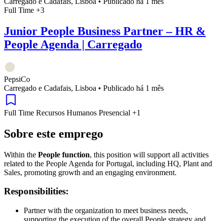
Carregado e Cadafais, Lisboa
•
Publicado há 1 mês
Full Time
+3
Junior People Business Partner – HR &
People Agenda | Carregado
PepsiCo
Carregado e Cadafais, Lisboa
•
Publicado há 1 mês
Full Time
Recursos Humanos
Presencial
+1
Sobre este emprego
Within the
People function
, this position will support all activities
related to the People Agenda for Portugal, including HQ, Plant and
Sales, promoting growth and an engaging environment.
Responsibilities:
Partner with the organization to meet business needs,
supporting the execution of the overall People strategy and