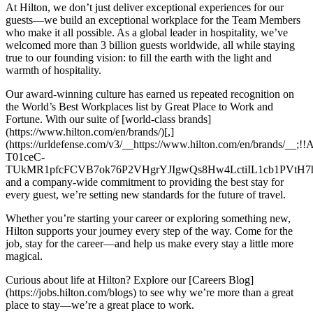
At Hilton, we don’t just deliver exceptional experiences for our
guests—we build an exceptional workplace for the Team Members
who make it all possible. As a global leader in hospitality, we’ve
welcomed more than 3 billion guests worldwide, all while staying
true to our founding vision: to fill the earth with the light and
warmth of hospitality.
Our award-winning culture has earned us repeated recognition on
the World’s Best Workplaces list by Great Place to Work and
Fortune. With our suite of [world-class brands]
(https://www.hilton.com/en/brands/)[,]
(https://urldefense.com/v3/__https://www.hilton.com/en/brand
T01ceC-
TUkMR1pfcFCVB7ok76P2VHgrYJIgwQs8Hw4LctiIL1cb1PVtH7h
and a company-wide commitment to providing the best stay for
every guest, we’re setting new standards for the future of travel.
Whether you’re starting your career or exploring something new,
Hilton supports your journey every step of the way. Come for the
job, stay for the career—and help us make every stay a little more
magical.
Curious about life at Hilton? Explore our [Careers Blog]
(https://jobs.hilton.com/blogs) to see why we’re more than a great
place to stay—we’re a great place to work.