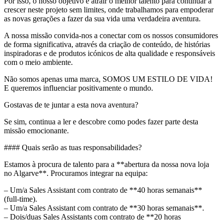
Por isso, o nosso objetivo é atrair o melhor talento para continuar a
crescer neste projeto sem limites, onde trabalhamos para empoderar
as novas gerações a fazer da sua vida uma verdadeira aventura.
A nossa missão convida-nos a conectar com os nossos consumidores
de forma significativa, através da criação de conteúdo, de histórias
inspiradoras e de produtos icónicos de alta qualidade e responsáveis
com o meio ambiente.
Não somos apenas uma marca, SOMOS UM ESTILO DE VIDA!
E queremos influenciar positivamente o mundo.
Gostavas de te juntar a esta nova aventura?
Se sim, continua a ler e descobre como podes fazer parte desta
missão emocionante.
#### Quais serão as tuas responsabilidades?
Estamos à procura de talento para a **abertura da nossa nova loja
no Algarve**. Procuramos integrar na equipa:
– Um/a Sales Assistant com contrato de **40 horas semanais**
(full-time).
– Um/a Sales Assistant com contrato de **30 horas semanais**.
– Dois/duas Sales Assistants com contrato de **20 horas