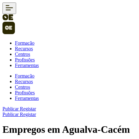
Formação
Recursos
Centros
Profissões
Ferramentas
Formação
Recursos
Centros
Profissões
Ferramentas
Publicar
Registar
Publicar
Registar
Empregos em Agualva-Cacém