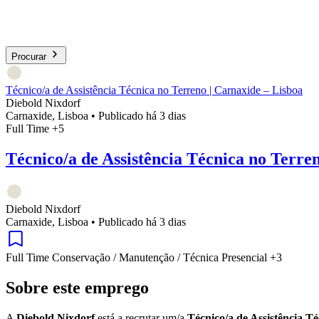
Procurar
Técnico/a de Assistência Técnica no Terreno | Carnaxide – Lisboa
Diebold Nixdorf
Carnaxide, Lisboa
•
Publicado há 3 dias
Full Time
+5
Técnico/a de Assistência Técnica no Terre
Diebold Nixdorf
Carnaxide, Lisboa
•
Publicado há 3 dias
Full Time
Conservação / Manutenção / Técnica
Presencial
+3
Sobre este emprego
A
Diebold Nixdorf
está a recrutar um/a
Técnico/a de Assistência T