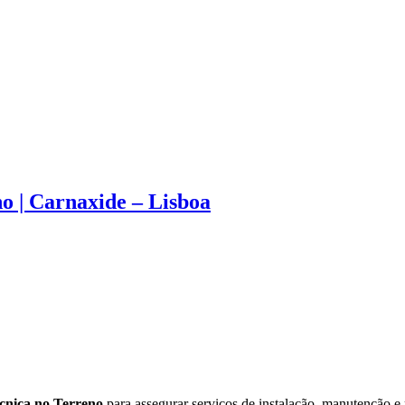
no | Carnaxide – Lisboa
écnica no Terreno
para assegurar serviços de instalação, manutenção 