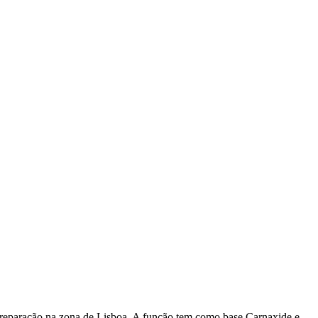
e reparação na zona de Lisboa. A função tem como base Carnaxide e