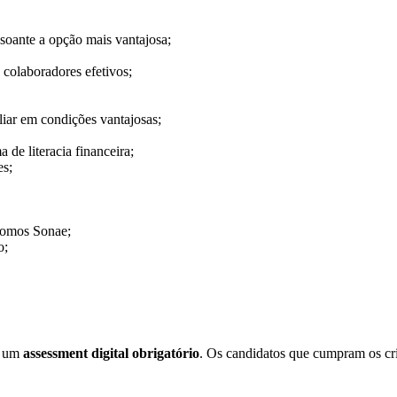
soante a opção mais vantajosa;
colaboradores efetivos;
liar em condições vantajosas;
de literacia financeira;
es;
 Somos Sonae;
o;
e um
assessment digital obrigatório
. Os candidatos que cumpram os crit