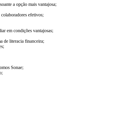
soante a opção mais vantajosa;
colaboradores efetivos;
liar em condições vantajosas;
de literacia financeira;
es;
 Somos Sonae;
o;