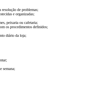
 a resolução de problemas;
stecidas e organizadas;
mes, peixaria ou cafetaria;
 com os procedimentos definidos;
to diário da loja;
ntar;
 de semana;