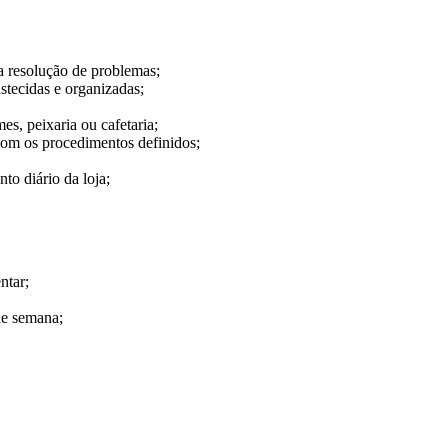
 a resolução de problemas;
stecidas e organizadas;
mes, peixaria ou cafetaria;
 com os procedimentos definidos;
to diário da loja;
ntar;
 de semana;