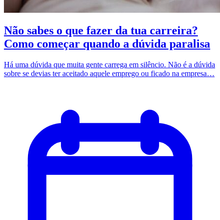
Não sabes o que fazer da tua carreira?
Como começar quando a dúvida paralisa
Há uma dúvida que muita gente carrega em silêncio. Não é a dúvida
sobre se devias ter aceitado aquele emprego ou ficado na empresa…