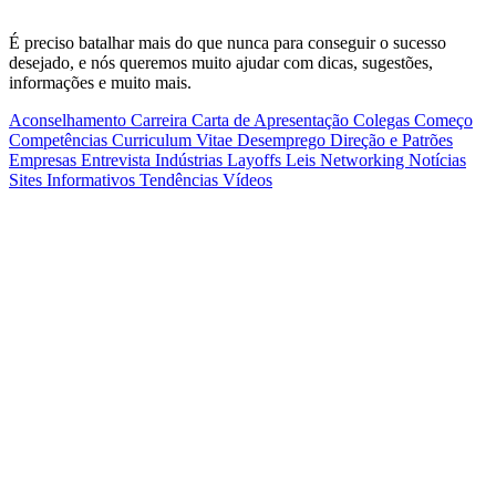
É preciso batalhar mais do que nunca para conseguir o sucesso
desejado, e nós queremos muito ajudar com dicas, sugestões,
informações e muito mais.
Aconselhamento
Carreira
Carta de Apresentação
Colegas
Começo
Competências
Curriculum Vitae
Desemprego
Direção e Patrões
Empresas
Entrevista
Indústrias
Layoffs
Leis
Networking
Notícias
Sites Informativos
Tendências
Vídeos