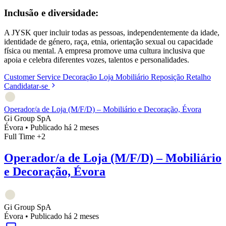
Inclusão e diversidade:
A JYSK quer incluir todas as pessoas, independentemente da idade,
identidade de género, raça, etnia, orientação sexual ou capacidade
física ou mental. A empresa promove uma cultura inclusiva que
apoia e celebra diferentes vozes, talentos e personalidades.
Customer Service
Decoração
Loja
Mobiliário
Reposição
Retalho
Candidatar-se
Operador/a de Loja (M/F/D) – Mobiliário e Decoração, Évora
Gi Group SpA
Évora
•
Publicado há 2 meses
Full Time
+2
Operador/a de Loja (M/F/D) – Mobiliário
e Decoração, Évora
Gi Group SpA
Évora
•
Publicado há 2 meses