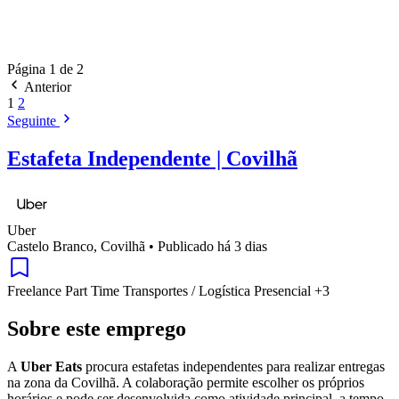
Página 1 de 2
Anterior
1
2
Seguinte
Estafeta Independente | Covilhã
Uber
Castelo Branco, Covilhã
•
Publicado há 3 dias
Freelance
Part Time
Transportes / Logística
Presencial
+3
Sobre este emprego
A
Uber Eats
procura estafetas independentes para realizar entregas
na zona da Covilhã. A colaboração permite escolher os próprios
horários e pode ser desenvolvida como atividade principal, a tempo