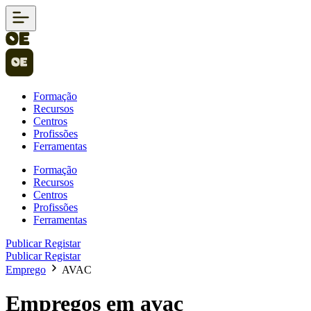
Formação
Recursos
Centros
Profissões
Ferramentas
Formação
Recursos
Centros
Profissões
Ferramentas
Publicar
Registar
Publicar
Registar
Emprego
AVAC
Empregos em avac