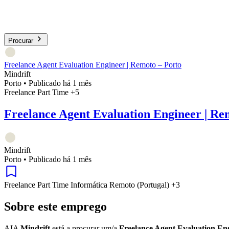
Procurar
Freelance Agent Evaluation Engineer | Remoto – Porto
Mindrift
Porto
•
Publicado há 1 mês
Freelance
Part Time
+5
Freelance Agent Evaluation Engineer | Re
Mindrift
Porto
•
Publicado há 1 mês
Freelance
Part Time
Informática
Remoto (Portugal)
+3
Sobre este emprego
AIA
Mindrift
está a procurar um/a
Freelance Agent Evaluation En