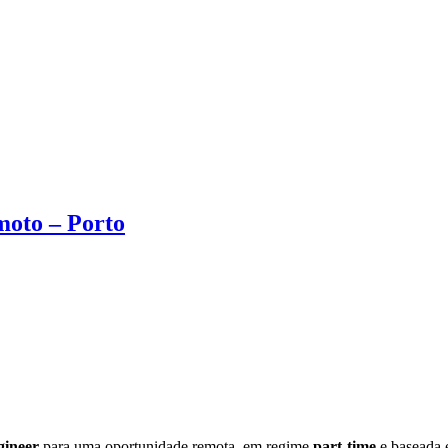
moto – Porto
gineer
para uma oportunidade remota, em regime
part-time
e baseada e