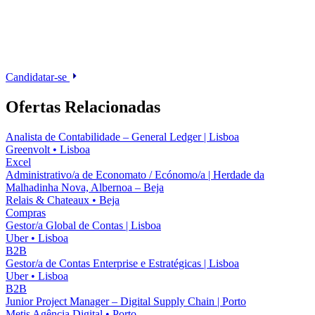
Candidatar-se
Ofertas Relacionadas
Analista de Contabilidade – General Ledger | Lisboa
Greenvolt
•
Lisboa
Excel
Administrativo/a de Economato / Ecónomo/a | Herdade da
Malhadinha Nova, Albernoa – Beja
Relais & Chateaux
•
Beja
Compras
Gestor/a Global de Contas | Lisboa
Uber
•
Lisboa
B2B
Gestor/a de Contas Enterprise e Estratégicas | Lisboa
Uber
•
Lisboa
B2B
Junior Project Manager – Digital Supply Chain | Porto
Metis Agência Digital
•
Porto