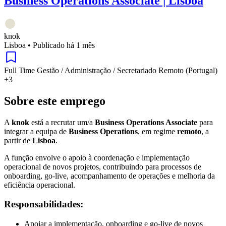
Business Operations Associate | Lisboa
knok
Lisboa
•
Publicado há 1 mês
Full Time
Gestão / Administração / Secretariado
Remoto (Portugal)
+3
Sobre este emprego
A
knok
está a recrutar um/a
Business Operations Associate
para
integrar a equipa de
Business Operations
, em regime
remoto
, a
partir de
Lisboa
.
A função envolve o apoio à coordenação e implementação
operacional de novos projetos, contribuindo para processos de
onboarding, go-live, acompanhamento de operações e melhoria da
eficiência operacional.
Responsabilidades:
Apoiar a implementação, onboarding e go-live de novos