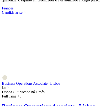
qualidade, o espírito empreendedor e a estabilidade a longo prazo.
Francês
Candidatar-se
Business Operations Associate | Lisboa
knok
Lisboa
•
Publicado há 1 mês
Full Time
+5