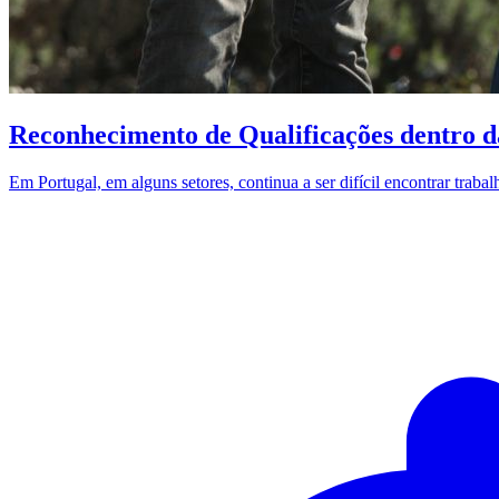
Reconhecimento de Qualificações dentro 
Em Portugal, em alguns setores, continua a ser difícil encontrar tra