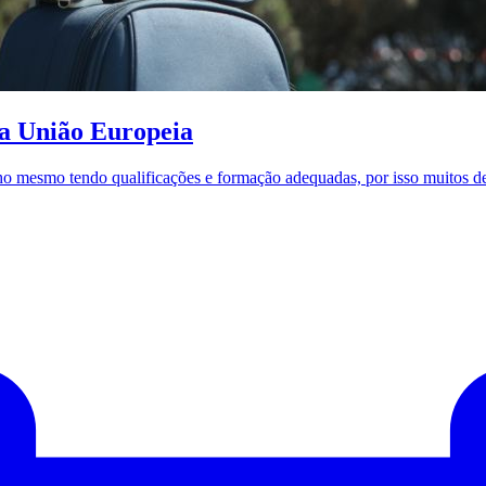
da União Europeia
balho mesmo tendo qualificações e formação adequadas, por isso muitos 