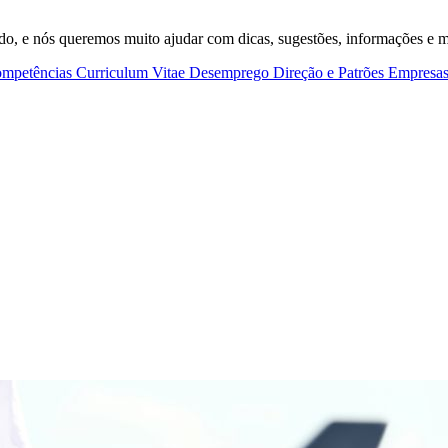
do, e nós queremos muito ajudar com dicas, sugestões, informações e m
mpetências
Curriculum Vitae
Desemprego
Direção e Patrões
Empresa