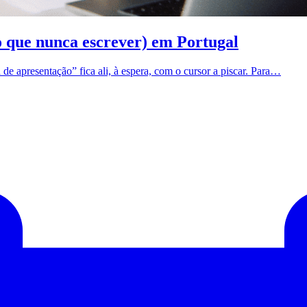
o que nunca escrever) em Portugal
de apresentação” fica ali, à espera, com o cursor a piscar. Para…