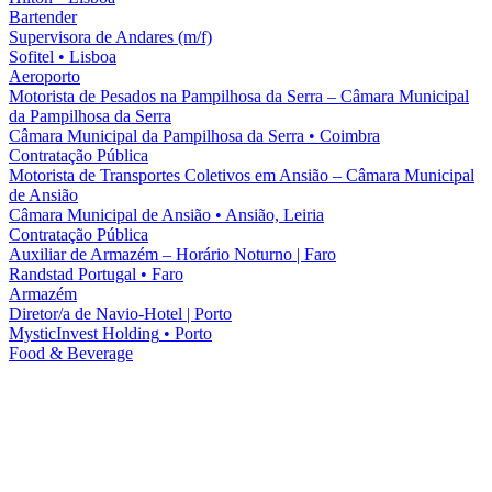
Bartender
Supervisora de Andares (m/f)
Sofitel
•
Lisboa
Aeroporto
Motorista de Pesados na Pampilhosa da Serra – Câmara Municipal
da Pampilhosa da Serra
Câmara Municipal da Pampilhosa da Serra
•
Coimbra
Contratação Pública
Motorista de Transportes Coletivos em Ansião – Câmara Municipal
de Ansião
Câmara Municipal de Ansião
•
Ansião, Leiria
Contratação Pública
Auxiliar de Armazém – Horário Noturno | Faro
Randstad Portugal
•
Faro
Armazém
Diretor/a de Navio-Hotel | Porto
MysticInvest Holding
•
Porto
Food & Beverage