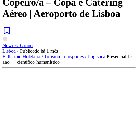
Copeiro/a – Copa e Catering
Aéreo | Aeroporto de Lisboa
Newrest Group
Lisboa
•
Publicado há 1 mês
Full Time
Hotelaria / Turismo
Transportes / Logística
Presencial
12.º
ano — científico-humanístico