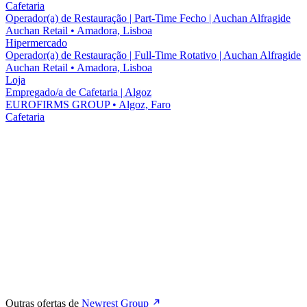
Cafetaria
Operador(a) de Restauração | Part-Time Fecho | Auchan Alfragide
Auchan Retail
•
Amadora, Lisboa
Hipermercado
Operador(a) de Restauração | Full-Time Rotativo | Auchan Alfragide
Auchan Retail
•
Amadora, Lisboa
Loja
Empregado/a de Cafetaria | Algoz
EUROFIRMS GROUP
•
Algoz, Faro
Cafetaria
Outras ofertas de
Newrest Group