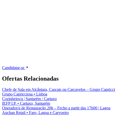
Candidatar-se
Ofertas Relacionadas
Chefe de Sala em Alcântara, Cascais ou Carcavelos – Grupo Capricci
Grupo Capricciosa
•
Lisboa
Cozinheiro/a | Santarém / Cartaxo
IEFP I.P.
•
Cartaxo, Santarém
Operador/a de Restauração 20h – Fecho a partir das 17h00 | Lagoa
Auchan Retail
•
Faro, Lagoa e Carvoeiro