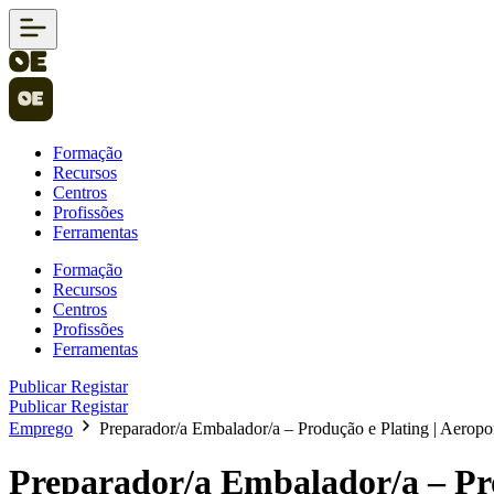
Formação
Recursos
Centros
Profissões
Ferramentas
Formação
Recursos
Centros
Profissões
Ferramentas
Publicar
Registar
Publicar
Registar
Emprego
Preparador/a Embalador/a – Produção e Plating | Aeropo
Preparador/a Embalador/a – Pro