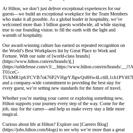
At Hilton, we don’t just deliver exceptional experiences for our
guests—we build an exceptional workplace for the Team Members
who make it all possible. As a global leader in hospitality, we’ve
welcomed more than 3 billion guests worldwide, all while staying
true to our founding vision: to fill the earth with the light and
warmth of hospitality.
Our award-winning culture has earned us repeated recognition on
the World’s Best Workplaces list by Great Place to Work and
Fortune. With our suite of [world-class brands]
(https://www.hilton.com/en/brands/)[,]
(https://urldefense.com/v3/__https://www.hilton.com/en/brand
T01ceC-
TUkMR1pfcFCVB7ok76P2VHgrYJIgwQs8Hw4LctiIL1cb1PVtH7h
and a company-wide commitment to providing the best stay for
every guest, we’re setting new standards for the future of travel.
Whether you’re starting your career or exploring something new,
Hilton supports your journey every step of the way. Come for the
job, stay for the career—and help us make every stay a little more
magical.
Curious about life at Hilton? Explore our [Careers Blog]
(https://jobs.hilton.com/blogs) to see why we’re more than a great