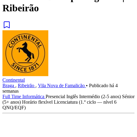
Ribeirão
Continental
Braga
,
Ribeirão
,
Vila Nova de Famalicão
•
Publicado há 4
semanas
Full Time
Informática
Presencial
Inglês
Intermédio (2-5 anos)
Sénior
(5+ anos)
Horário flexível
Licenciatura (1.º ciclo — nível 6
QNQ/EQF)