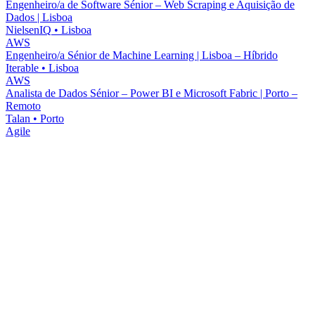
Engenheiro/a de Software Sénior – Web Scraping e Aquisição de
Dados | Lisboa
NielsenIQ
•
Lisboa
AWS
Engenheiro/a Sénior de Machine Learning | Lisboa – Híbrido
Iterable
•
Lisboa
AWS
Analista de Dados Sénior – Power BI e Microsoft Fabric | Porto –
Remoto
Talan
•
Porto
Agile