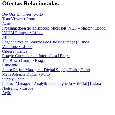
Ofertas Relacionadas
DevOps Engineer | Porto
TeamViewer
•
Porto
Azure
Programador/a de Aplicações Microsoft .NET – Master | Lisboa
IRIUM Portugal
•
Lisboa
.NET
Engenheiro/a de Soluções de Cibersegurança | Lisboa
Vodafone
•
Lisboa
Cibersegurança
Estágio Curricular em Informática | Braga
The Bosch Group
•
Braga
Estudante
Junior Project Manager – Digital Supply Chain | Porto
Metis Agência Digital
•
Porto
Supply Chain
Product Manager – Analytics e Inteligência Artificial | Lisboa
NielsenIQ
•
Lisboa
Agile