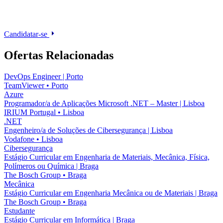
Candidatar-se
Ofertas Relacionadas
DevOps Engineer | Porto
TeamViewer
•
Porto
Azure
Programador/a de Aplicações Microsoft .NET – Master | Lisboa
IRIUM Portugal
•
Lisboa
.NET
Engenheiro/a de Soluções de Cibersegurança | Lisboa
Vodafone
•
Lisboa
Cibersegurança
Estágio Curricular em Engenharia de Materiais, Mecânica, Física,
Polímeros ou Química | Braga
The Bosch Group
•
Braga
Mecânica
Estágio Curricular em Engenharia Mecânica ou de Materiais | Braga
The Bosch Group
•
Braga
Estudante
Estágio Curricular em Informática | Braga