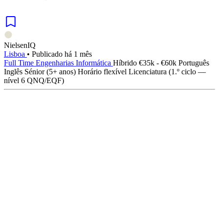
NielsenIQ
Lisboa
•
Publicado há 1 mês
Full Time
Engenharias
Informática
Híbrido
€35k - €60k
Português
Inglês
Sénior (5+ anos)
Horário flexível
Licenciatura (1.º ciclo —
nível 6 QNQ/EQF)