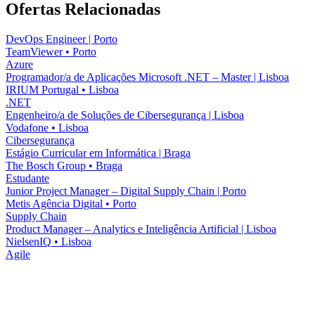
Ofertas Relacionadas
DevOps Engineer | Porto
TeamViewer
•
Porto
Azure
Programador/a de Aplicações Microsoft .NET – Master | Lisboa
IRIUM Portugal
•
Lisboa
.NET
Engenheiro/a de Soluções de Cibersegurança | Lisboa
Vodafone
•
Lisboa
Cibersegurança
Estágio Curricular em Informática | Braga
The Bosch Group
•
Braga
Estudante
Junior Project Manager – Digital Supply Chain | Porto
Metis Agência Digital
•
Porto
Supply Chain
Product Manager – Analytics e Inteligência Artificial | Lisboa
NielsenIQ
•
Lisboa
Agile