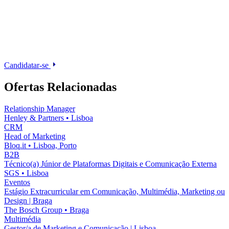
Candidatar-se
Ofertas Relacionadas
Relationship Manager
Henley & Partners
•
Lisboa
CRM
Head of Marketing
Bloq.it
•
Lisboa, Porto
B2B
Técnico(a) Júnior de Plataformas Digitais e Comunicação Externa
SGS
•
Lisboa
Eventos
Estágio Extracurricular em Comunicação, Multimédia, Marketing ou
Design | Braga
The Bosch Group
•
Braga
Multimédia
Gestor/a de Marketing e Comunicação | Lisboa