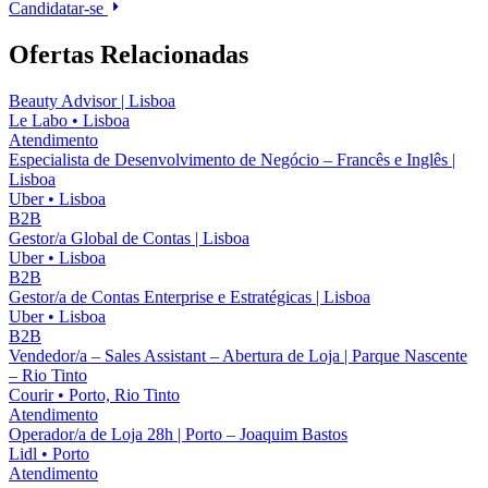
Candidatar-se
Ofertas Relacionadas
Beauty Advisor | Lisboa
Le Labo
•
Lisboa
Atendimento
Especialista de Desenvolvimento de Negócio – Francês e Inglês |
Lisboa
Uber
•
Lisboa
B2B
Gestor/a Global de Contas | Lisboa
Uber
•
Lisboa
B2B
Gestor/a de Contas Enterprise e Estratégicas | Lisboa
Uber
•
Lisboa
B2B
Vendedor/a – Sales Assistant – Abertura de Loja | Parque Nascente
– Rio Tinto
Courir
•
Porto, Rio Tinto
Atendimento
Operador/a de Loja 28h | Porto – Joaquim Bastos
Lidl
•
Porto
Atendimento