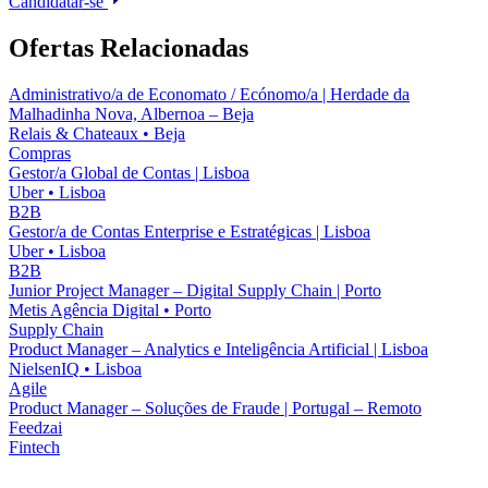
Candidatar-se
Ofertas Relacionadas
Administrativo/a de Economato / Ecónomo/a | Herdade da
Malhadinha Nova, Albernoa – Beja
Relais & Chateaux
•
Beja
Compras
Gestor/a Global de Contas | Lisboa
Uber
•
Lisboa
B2B
Gestor/a de Contas Enterprise e Estratégicas | Lisboa
Uber
•
Lisboa
B2B
Junior Project Manager – Digital Supply Chain | Porto
Metis Agência Digital
•
Porto
Supply Chain
Product Manager – Analytics e Inteligência Artificial | Lisboa
NielsenIQ
•
Lisboa
Agile
Product Manager – Soluções de Fraude | Portugal – Remoto
Feedzai
Fintech