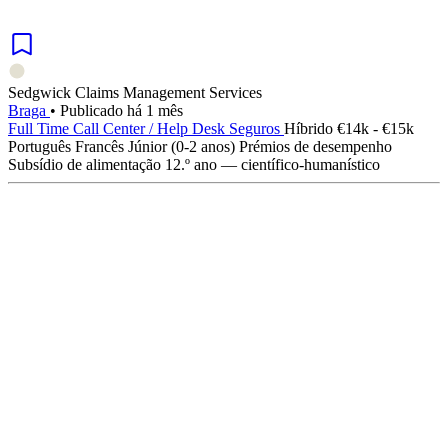
Sedgwick Claims Management Services
Braga
•
Publicado há 1 mês
Full Time
Call Center / Help Desk
Seguros
Híbrido
€14k - €15k
Português
Francês
Júnior (0-2 anos)
Prémios de desempenho
Subsídio de alimentação
12.º ano — científico-humanístico