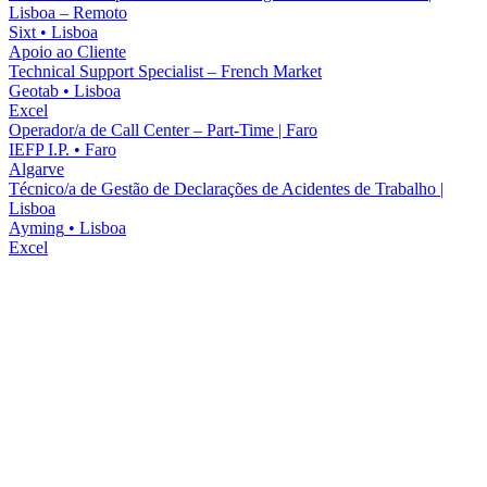
Lisboa – Remoto
Sixt
•
Lisboa
Apoio ao Cliente
Technical Support Specialist – French Market
Geotab
•
Lisboa
Excel
Operador/a de Call Center – Part-Time | Faro
IEFP I.P.
•
Faro
Algarve
Técnico/a de Gestão de Declarações de Acidentes de Trabalho |
Lisboa
Ayming
•
Lisboa
Excel